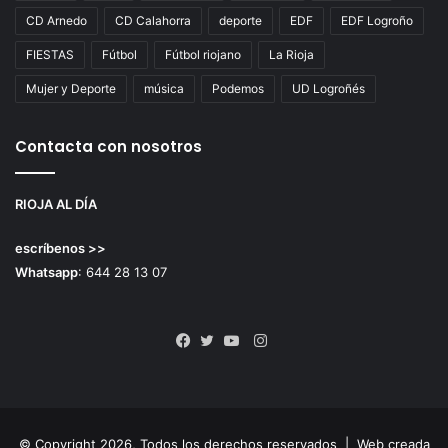
CD Arnedo
CD Calahorra
deporte
EDF
EDF Logroño
FIESTAS
Fútbol
Fútbol riojano
La Rioja
Mujer y Deporte
música
Podemos
UD Logroñés
Contacta con nosotros
RIOJA AL DÍA
escríbenos >>
Whatsapp
: 644 28 13 07
Instagram
Facebook
Twitter
YouTube
© Copyright 2026, Todos los derechos reservados |
Web creada