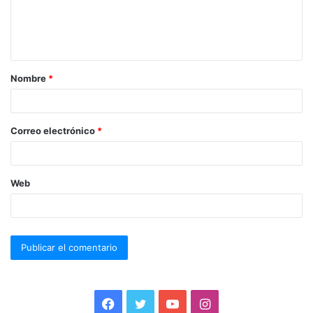
Nombre
*
Correo electrónico
*
Web
F
T
Y
I