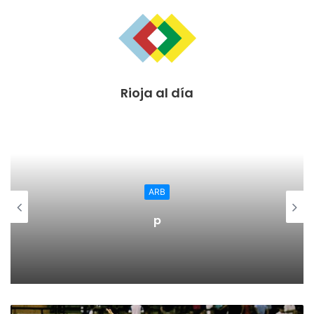
Gobiernos Centrales”.
En este sentido, Gómez ha declarado que “Calahorra no
tiene ni las competencias suficientes ni la capacidad
económica para afrontar solo este problema, pero para eso
Rioja al día
contamos con el candidato a la Comunidad Autónoma Julio
Revuelta, que es el único que está planteando una
modificación del Estatuto de Autonomía que nos permita
tratar de tú a tú a estas regiones limítrofes”.
“La creación de esta oficina evitará muchas trabas
ARB
burocráticas, que se convierten muchas veces en una
p
barrera que desincentiva la creación de esta oficina”, ha
propuesto el Partido Riojano de Calahorra. También, ha
expuesto “que será una oficina proactiva, saliendo al resto
de regiones de España y, fundamentalmente, a mercados
internacionales, para captar empresas que busquen un
mercado como el que ofrece nuestro país”. En este