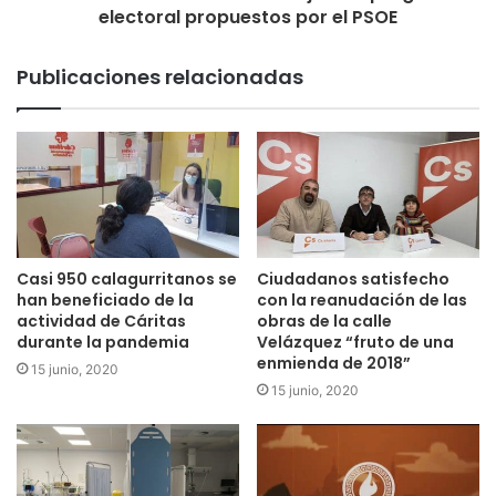
“situación geográfica privilegiada y abundante suelo
electoral propuestos por el PSOE
industrial —nada menos que un polígono industrial entero
vacío—, hay que saber utilizarlas y rentabilizarlas”. “El
Publicaciones relacionadas
impulso del Ayuntamiento debe unirse a la reforma del
Estatuto de autonomía que pide el Partido Riojano”, ha
concluido el candidato regionalista a la Alcaldía de
Calahorra.
Casi 950 calagurritanos se
Ciudadanos satisfecho
han beneficiado de la
con la reanudación de las
actividad de Cáritas
obras de la calle
durante la pandemia
Velázquez “fruto de una
enmienda de 2018”
15 junio, 2020
15 junio, 2020