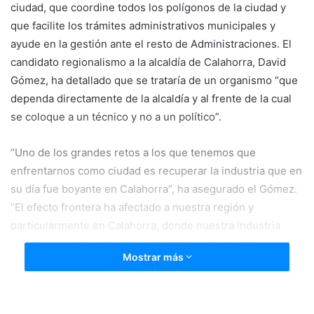
ciudad, que coordine todos los polígonos de la ciudad y
a
n
que facilite los trámites administrativos municipales y
e
ayude en la gestión ante el resto de Administraciones. El
m
candidato regionalismo a la alcaldía de Calahorra, David
a
Gómez, ha detallado que se trataría de un organismo “que
i
dependa directamente de la alcaldía y al frente de la cual
l
se coloque a un técnico y no a un político”.
“Uno de los grandes retos a los que tenemos que
enfrentarnos como ciudad es recuperar la industria que en
su día fue boyante en Calahorra”, ha asegurado el Gómez.
“El efecto frontera ha afectado a nuestra región y
particularmente en Calahorra, donde nuestra industria
prácticamente ha desaparecido”, ha explicado, “la
Mostrar más
desigualdad que sufre La Rioja respecto a las regiones
limítrofes, País Vasco y Navarra, se debe en gran parte a la
discriminación de trato por parte de los diferentes