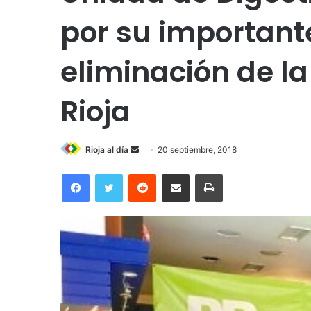
por su importante
eliminación de la
Rioja
Rioja al día
S
20 septiembre, 2018
e
Facebook
Twitter
Reddit
Compartir por correo electrónico
Imprimir
n
d
a
n
e
m
a
i