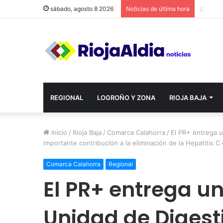
sábado, agosto 8 2026
Noticias de última hora
REGIONAL
LOGROÑO Y ZONA
RIOJA BAJA
Inicio
/
Rioja Baja
/
Comarca Calahorra
/
El PR+ entrega u
importante contribución a la eliminación de la Hepatitis C 
Comarca Calahorra
Regional
El PR+ entrega un
Unidad de Digest