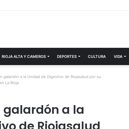
RIOJA ALTA Y CAMEROS
DEPORTES
CULTURA
VIDA
n galardón a la Unidad de Digestivo de Riojasalud por su
en La Rioja
 galardón a la
ivo de Riojasalud