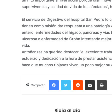
un hito importante a nivel social porque disminuye e
supervivencia y calidad de vida de los afectados”, h
El servicio de Digestivo del hospital San Pedro lo
tienen como misión dar respuesta a una patología 
entero, enfermedades del hígado, páncreas y vías bi
ulcerosa o enfermedad de Crohn intentando mejora
vida.
Antoñanzas ha querido destacar “el excelente traba
esfuerzo y dedicación a la hora de prestar asistenc
hace que muchos riojanos vivan un poco mejor su 
Facebook
Twitter
Reddit
Compartir por correo electrónico
Imprimir
Compartir
Rioja al día