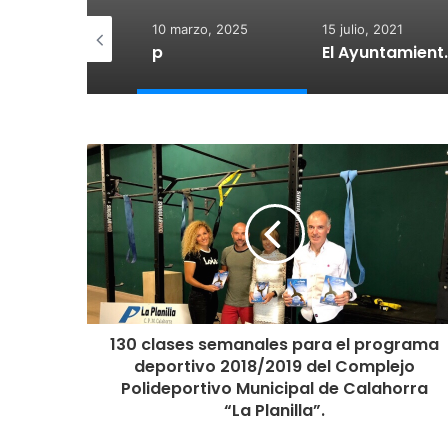
 diciembre, 2025
10 marzo, 2025
15 julio, 2021
otegido:
p
El Ayuntamiento de Calahorra co
130 clases semanales para el programa
deportivo 2018/2019 del Complejo
Polideportivo Municipal de Calahorra
“La Planilla”.