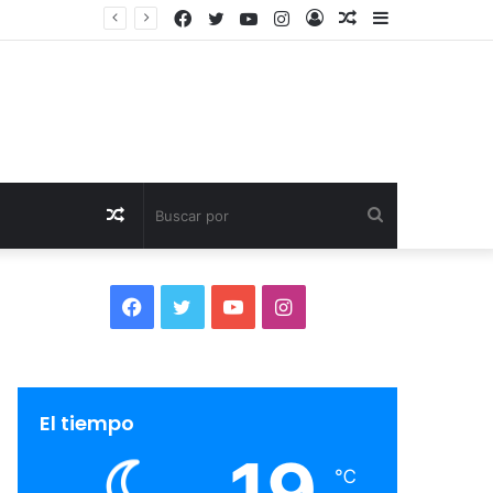
Facebook
Twitter
YouTube
Instagram
Acceso
Publicación
Barra
El Ayuntamiento de Calahorra convoca subvenciones para la adquisión de medidores de CO2
al
lateral
azar
Publicación
Buscar
al
por
Facebook
Twitter
YouTube
Instagram
azar
El tiempo
19
℃