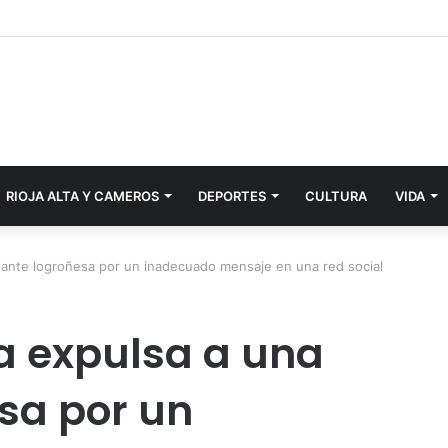
RIOJA ALTA Y CAMEROS
DEPORTES
CULTURA
VIDA
itante logroñesa por un inadecuado mensaje en una red social
ja expulsa a una
esa por un