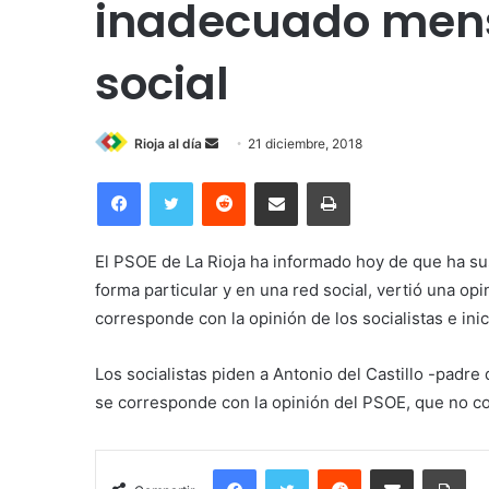
inadecuado mens
social
Send
Rioja al día
21 diciembre, 2018
an
Facebook
Twitter
Reddit
Compartir por correo electrónico
Imprimir
email
El PSOE de La Rioja ha informado hoy de que ha sus
forma particular y en una red social, vertió una op
corresponde con la opinión de los socialistas e inic
Los socialistas piden a Antonio del Castillo -padre
se corresponde con la opinión del PSOE, que no 
Facebook
Twitter
Reddit
Compartir por correo electrónico
Imp