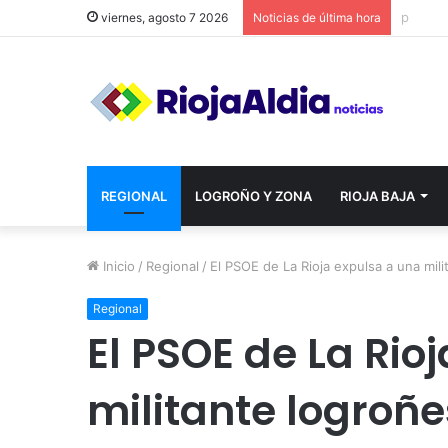
viernes, agosto 7 2026
Noticias de última hora
REGIONAL
LOGROÑO Y ZONA
RIOJA BAJA
Inicio
/
Regional
/
El PSOE de La Rioja expulsa a una mil
Regional
El PSOE de La Rio
militante logroñ