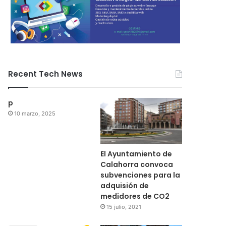
subvenciones para la 
medidores de
021
14 julio, 2021
14 julio, 2021
Recent Tech News
Un joven riojano da positivo tras causar presuntamente un accidente con un fallecido
La Rioja recibirá 20 millones de euros para políticas de vivienda y educativas
AFAMMER y UNIR impulsarán la formación de mujeres del medio rural
p
10 marzo, 2025
El Ayuntamiento de
Calahorra convoca
subvenciones para la
adquisión de
medidores de CO2
15 julio, 2021