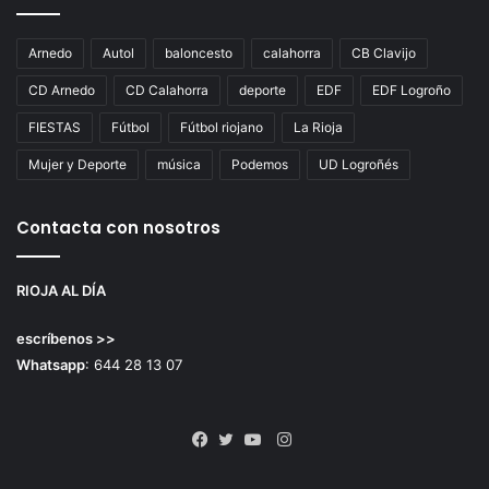
Arnedo
Autol
baloncesto
calahorra
CB Clavijo
CD Arnedo
CD Calahorra
deporte
EDF
EDF Logroño
FIESTAS
Fútbol
Fútbol riojano
La Rioja
Mujer y Deporte
música
Podemos
UD Logroñés
Contacta con nosotros
RIOJA AL DÍA
escríbenos >>
Whatsapp
: 644 28 13 07
Instagram
Facebook
Twitter
YouTube