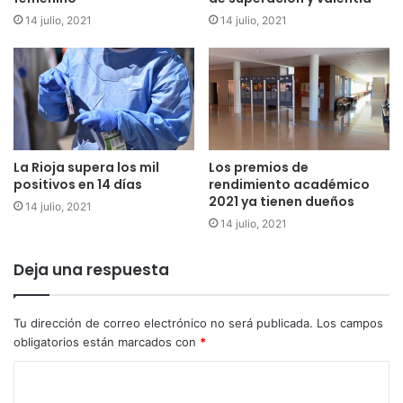
combatir el uso del euskera como un elemento separador,
14 julio, 2021
14 julio, 2021
recordando lo que es, una lengua española más”.
De ahí la propuesta de incluir el euskera en los objetivos
de investigación filológica. “Queremos aprovechar ese
acervo histórico que tenemos para convertir La Rioja en un
centro de investigación lingüística”.
La Rioja supera los mil
Los premios de
positivos en 14 días
rendimiento académico
2021 ya tienen dueños
14 julio, 2021
14 julio, 2021
Deja una respuesta
Tu dirección de correo electrónico no será publicada.
Los campos
obligatorios están marcados con
*