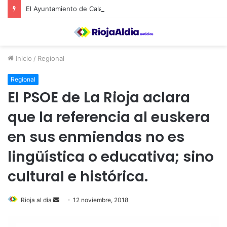
El Ayuntamiento de Calahorra convoca subvenciones para la adquisión de medidores de CO2
Inicio
/
Regional
Regional
El PSOE de La Rioja aclara
que la referencia al euskera
en sus enmiendas no es
lingüística o educativa; sino
cultural e histórica.
Rioja al día
S
12 noviembre, 2018
e
n