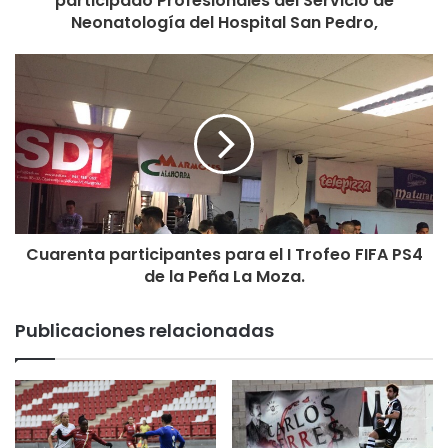
participado Profesionales del Servicio de
FICHA TÉCNICA
Neonatología del Hospital San Pedro,
CD PRADEJÓN
Sheyla
Ana Pagola
Cristina
Irati
Alba
Laura Pérez
Ángela
Cuarenta participantes para el I Trofeo FIFA PS4
de la Peña La Moza.
Andrea Galán
Carmen
Publicaciones relacionadas
Celia
María Herce
Suplentes
Merche