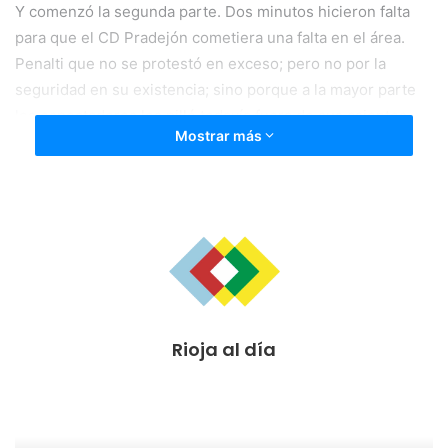
Y comenzó la segunda parte. Dos minutos hicieron falta
para que el CD Pradejón cometiera una falta en el área.
Penalti que no se protestó en exceso; pero no por la
seguridad en su existencia; sino porque a la mayor parte
los espectadores les pilló todavía fuera de sus asientos.
Mostrar más
Malen Asumió la responsabilidad de tirar el penalti y Sheila
la de pararlo. Disparo al centro y parada de la portera. Con
el susto de esta primera acción metida en la cuerpo, los
espectadores tomaban asiento para ver cómo, tres
minutos después, era Bego quien marcaba de falta
colocando el esférico en la cruceta de la portería.
Rioja al día
Aún pudieron aumentar, antes de la reacción local, la
ventaja en el marcador; pero los largueros también
jugaban y, en estos primeros compases de esta segunda
parte, lo hicieron más intensamente que las jugadoras