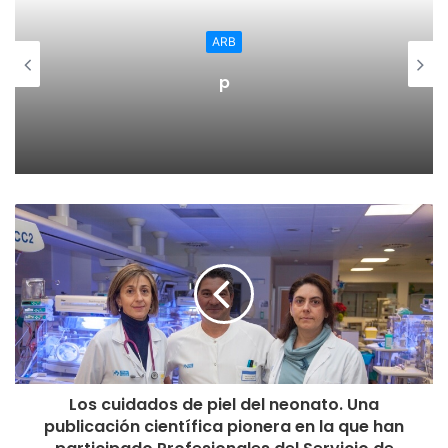
pradejoneras que parecían no despertar del shock tras la
vuelta del vestuario.
ARB
Y llegó la reacción y, minutos después, la expulsión de
p
Odane tras una falta en la medular. Segunda amarilla y
expulsión.
A partir de aquí, el CD Pradejón se vino arriba y dominó. Lo
intentó con balones al espacio, lo intentó con largas
conducciones; pero lo hizo sin acierto y, a pesar de la
superioridad numérica, no logró rematar el encuentro.
Final y reparto de puntos. Ahora tocará descansar y
preparar el próximo encuentro,que no se disputará hasta
el fin de semana del 22-23 de diciembre, y que las
enfrentará al Mulier FC. Con este partido se cerrará una
Los cuidados de piel del neonato. Una
buena primera vuelta del equipo riojano.
publicación científica pionera en la que han