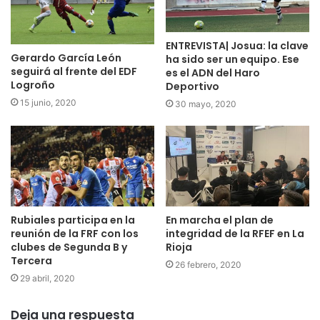
Silvia
Nerea
Mara García
ENTREVISTA| Josua: la clave
Gerardo García León
ha sido ser un equipo. Ese
Laura Varón
seguirá al frente del EDF
es el ADN del Haro
Logroño
Deportivo
OIARTZUN KE
15 junio, 2020
30 mayo, 2020
Leyre
Nagore
Txiki
Napo
Udane
June Muxika
Rubiales participa en la
En marcha el plan de
Ane
reunión de la FRF con los
integridad de la RFEF en La
clubes de Segunda B y
Rioja
Amaia
Tercera
26 febrero, 2020
Bego
29 abril, 2020
Malen
June Urra
Deja una respuesta