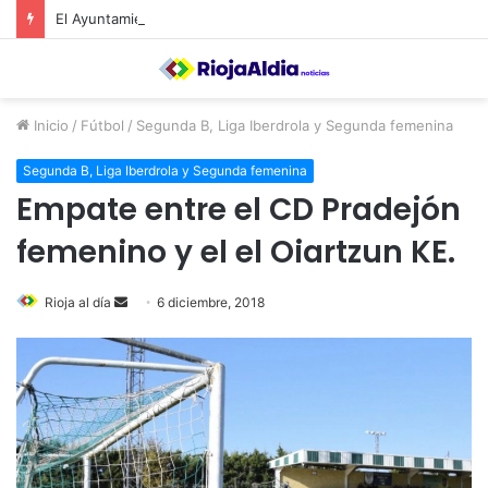
El Ayuntamiento de Calahorra convoca subvenciones para la adquisión de medidores de CO2
Inicio
/
Fútbol
/
Segunda B, Liga Iberdrola y Segunda femenina
Segunda B, Liga Iberdrola y Segunda femenina
Empate entre el CD Pradejón
femenino y el el Oiartzun KE.
Rioja al día
S
6 diciembre, 2018
e
n
d
a
n
e
m