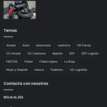
Temas
Arnedo
Autol
baloncesto
calahorra
CB Clavijo
CD Arnedo
CD Calahorra
deporte
EDF
EDF Logroño
FIESTAS
Fútbol
Fútbol riojano
La Rioja
Mujer y Deporte
música
Podemos
UD Logroñés
Contacta con nosotros
RIOJA AL DÍA