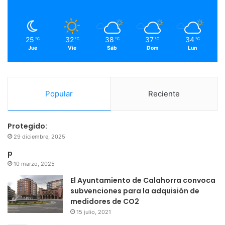
k
a
m
25
32
38
37
34
℃
℃
℃
℃
℃
Jue
Vie
Sáb
Dom
Lun
Popular
Reciente
Protegido:
29 diciembre, 2025
p
10 marzo, 2025
El Ayuntamiento de Calahorra convoca
subvenciones para la adquisión de
medidores de CO2
15 julio, 2021