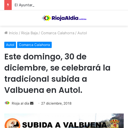
El Ayuntamiento de Calahorra convoca subvenciones para la adquisión de medidores de CO2
Inicio
/
Rioja Baja
/
Comarca Calahorra
/
Autol
Autol
Comarca Calahorra
Este domingo, 30 de
diciembre, se celebrará la
tradicional subida a
Valbuena en Autol.
Rioja al día
S
27 diciembre, 2018
e
n
d