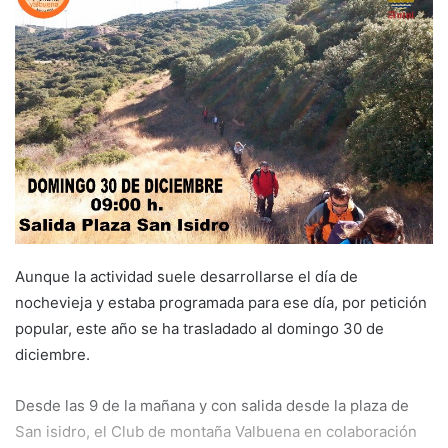
a
n
e
m
a
i
l
Aunque la actividad suele desarrollarse el día de
nochevieja y estaba programada para ese día, por petición
popular, este año se ha trasladado al domingo 30 de
diciembre.
Desde las 9 de la mañana y con salida desde la plaza de
San isidro, el Club de montaña Valbuena en colaboración