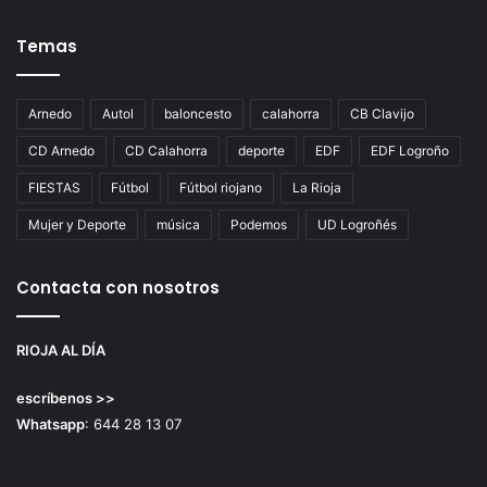
Temas
Arnedo
Autol
baloncesto
calahorra
CB Clavijo
CD Arnedo
CD Calahorra
deporte
EDF
EDF Logroño
FIESTAS
Fútbol
Fútbol riojano
La Rioja
Mujer y Deporte
música
Podemos
UD Logroñés
Contacta con nosotros
RIOJA AL DÍA
escríbenos >>
Whatsapp
: 644 28 13 07