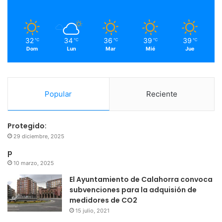
k
a
m
32
34
36
39
39
℃
℃
℃
℃
℃
Dom
Lun
Mar
Mié
Jue
Popular
Reciente
Protegido:
29 diciembre, 2025
p
10 marzo, 2025
El Ayuntamiento de Calahorra convoca
subvenciones para la adquisión de
medidores de CO2
15 julio, 2021