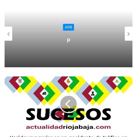
llegó al descanso con la sensación de no tener el partido
cerrado y, ya sabemos todos que, en Segunda B eso te
puede condenar.
ARB
El descanso dio paso a bocadillos, tertulias y desde
p
megafonía sonaba música de otros tiempos (más de los 80
y 90) y me vino a la cabeza una frase dicha por un
entrenador del CD Logroñés: «Quien quiera ver un
espectáculo que vaya al circo». Ese podría ser el titular
para un segundo tiempo que fue soso, anodino… hasta el
minuto 77 que la UDL llegó a puerta contraria y nos
despertamos del letargo en nuestras butacas, frías, sucias
(por cierto lleven pañuelos de papel para limpiarlas). Iñaki
la tuvo y pudo poner el 2-0 pero la base del poste lo evitó.
Casi al acabar el partido le tocó el turno a Marcos André,
pero estuvo muy listo el portero visitante.