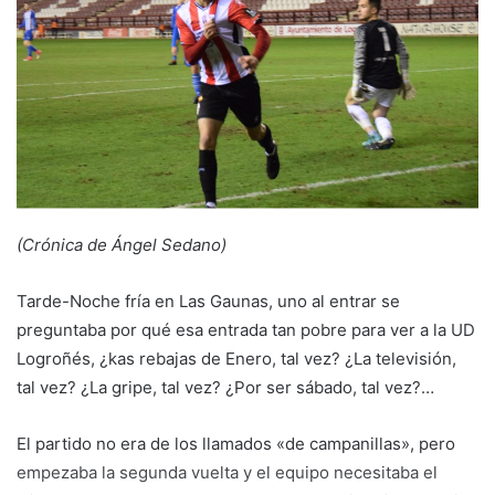
a
n
e
m
a
i
l
(Crónica de Ángel Sedano)
Tarde-Noche fría en Las Gaunas, uno al entrar se
preguntaba por qué esa entrada tan pobre para ver a la UD
Logroñés, ¿kas rebajas de Enero, tal vez? ¿La televisión,
tal vez? ¿La gripe, tal vez? ¿Por ser sábado, tal vez?…
El partido no era de los llamados «de campanillas», pero
empezaba la segunda vuelta y el equipo necesitaba el