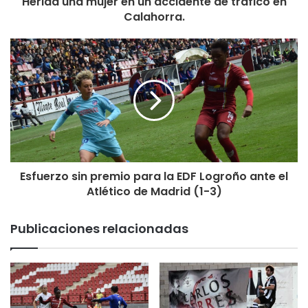
Herida una mujer en un accidente de tráfico en
Final del partido 1-0 (objetivo cumplido) el día que la UD
Calahorra.
Logroñés puso a cinco riojanos en su once titular. Y, para
que la noche no fuera del todo redonda, añadimos otra
baja más, César Remon, y dos «tocados», Rubén y Marcos
André, en un día que lo más importante era ganar, ganar y
ganar.
Esfuerzo sin premio para la EDF Logroño ante el
Atlético de Madrid (1-3)
Publicaciones relacionadas