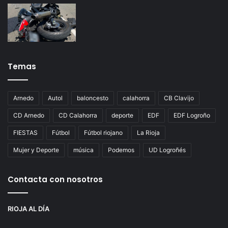
Temas
Arnedo
Autol
baloncesto
calahorra
CB Clavijo
CD Arnedo
CD Calahorra
deporte
EDF
EDF Logroño
FIESTAS
Fútbol
Fútbol riojano
La Rioja
Mujer y Deporte
música
Podemos
UD Logroñés
Contacta con nosotros
RIOJA AL DÍA