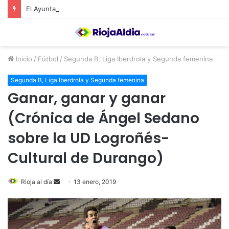
El Ayuntamiento de Calahorra convoca subvenciones para la adquisión de medidores de CO2
Inicio
/
Fútbol
/
Segunda B, Liga Iberdrola y Segunda femenina
Segunda B, Liga Iberdrola y Segunda femenina
Ganar, ganar y ganar
(Crónica de Ángel Sedano
sobre la UD Logroñés-
Cultural de Durango)
Rioja al día
S
13 enero, 2019
e
n
d