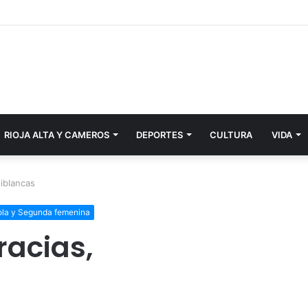
RIOJA ALTA Y CAMEROS
DEPORTES
CULTURA
VIDA
iblancas
rola y Segunda femenina
acias,