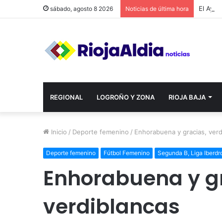
sábado, agosto 8 2026
Noticias de última hora
REGIONAL
LOGROÑO Y ZONA
RIOJA BAJA
Inicio
/
Deporte femenino
/
Enhorabuena y gracias, verd
Deporte femenino
Fútbol Femenino
Segunda B, Liga Iberd
Enhorabuena y gr
verdiblancas