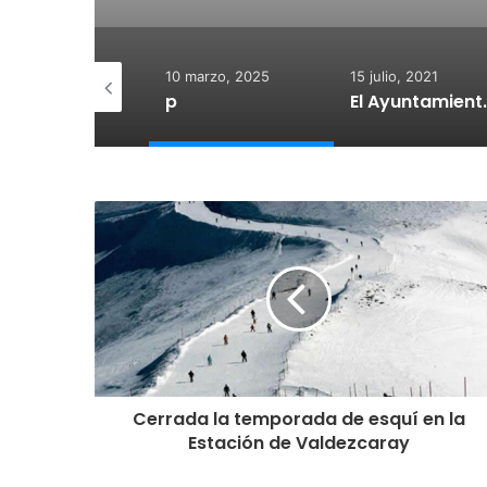
 diciembre, 2025
10 marzo, 2025
15 julio, 2021
otegido:
p
El Ayuntamiento de Calahorra co
Cerrada la temporada de esquí en la
Estación de Valdezcaray