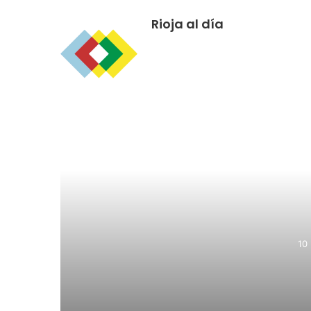
Rioja al día
R
10