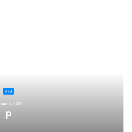
ead Next
ARB
 marzo, 2025
p