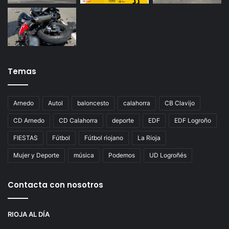
Temas
Arnedo
Autol
baloncesto
calahorra
CB Clavijo
CD Arnedo
CD Calahorra
deporte
EDF
EDF Logroño
FIESTAS
Fútbol
Fútbol riojano
La Rioja
Mujer y Deporte
música
Podemos
UD Logroñés
Contacta con nosotros
RIOJA AL DÍA