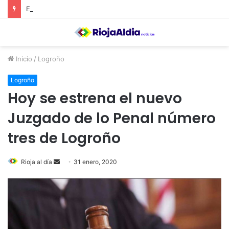
El Ayuntamiento de Calahorra convoca subvenciones para la adquisión de medidores de CO2
Inicio
/
Logroño
Logroño
Hoy se estrena el nuevo
Juzgado de lo Penal número
tres de Logroño
Rioja al día
S
31 enero, 2020
e
n
d
a
n