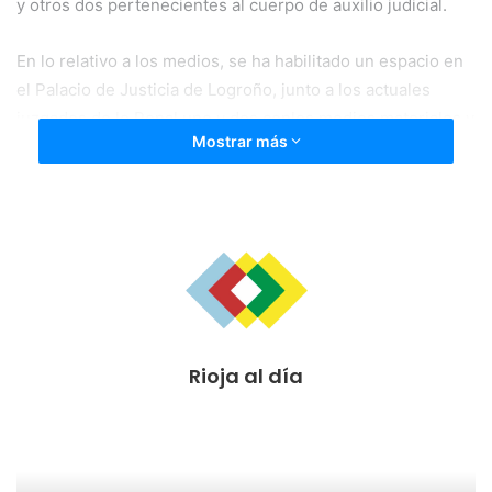
y otros dos pertenecientes al cuerpo de auxilio judicial.
En lo relativo a los medios, se ha habilitado un espacio en
el Palacio de Justicia de Logroño, junto a los actuales
juzgados de lo Penal uno y dos conlos medios materiales y
Mostrar más
tecnológicos necesarios.
El presidente del Tribunal Superior de Justicia de La Rioja,
Javier Marca, ha recordado que el Juzgado de lo Penal
número tres es una reclamación de 2011 que ha contado
con el apoyo de los distintos gobiernos de La Rioja y del
Parlamento regional. “Este nuevo Juzgado se había creado
sobre el papel pero hoy se crea de facto, ha pasado del
Rioja al día
papel a ser una realidad.