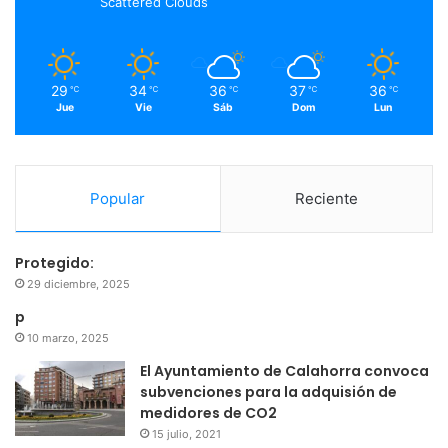
Scattered Clouds
k
a
m
29
34
36
37
36
℃
℃
℃
℃
℃
Jue
Vie
Sáb
Dom
Lun
Popular
Reciente
Protegido:
29 diciembre, 2025
p
10 marzo, 2025
El Ayuntamiento de Calahorra convoca
subvenciones para la adquisión de
medidores de CO2
15 julio, 2021