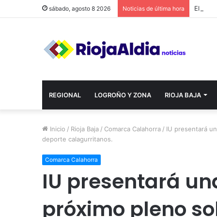
sábado, agosto 8 2026
Noticias de última hora
REGIONAL
LOGROÑO Y ZONA
RIOJA BAJA
Inicio
/
Rioja Baja
/
Comarca Calahorra
/
IU presentará un
deporte calagurritanos.
Comarca Calahorra
IU presentará un
próximo pleno so