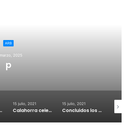
ead Next
ARB
 marzo, 2025
p
15 julio, 2021
15 julio, 2021
15 julio, 2
nvoca subvenciones para la adquisión de medidores de CO2
Calahorra celebrará el Croquetur II
Concluidos los trabajos de reposición del asfaltado de Calahorra