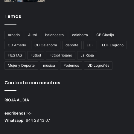
Temas
Arnedo
Autol
baloncesto
calahorra
CB Clavijo
CD Arnedo
CD Calahorra
deporte
EDF
EDF Logroño
FIESTAS
Fútbol
Fútbol riojano
La Rioja
Mujer y Deporte
música
Podemos
UD Logroñés
Contacta con nosotros
RIOJA AL DÍA
escríbenos >>
Whatsapp
: 644 28 13 07