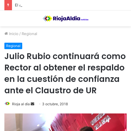
El Ayuntamiento de Calahorra convoca subvenciones para la adquisión de medidores de CO2
Inicio
/
Regional
Regional
Julio Rubio continuará como
Rector al obtener el respaldo
en la cuestión de confianza
ante el Claustro de UR
Rioja al día
S
3 octubre, 2018
e
n
d