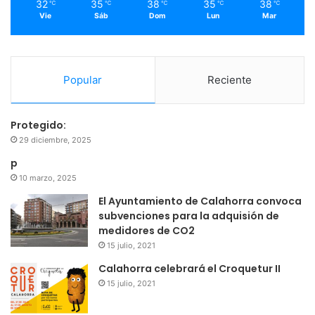
32
35
38
35
38
℃
℃
℃
℃
℃
Vie
Sáb
Dom
Lun
Mar
Popular
Reciente
Protegido:
29 diciembre, 2025
p
10 marzo, 2025
El Ayuntamiento de Calahorra convoca
subvenciones para la adquisión de
medidores de CO2
15 julio, 2021
Calahorra celebrará el Croquetur II
15 julio, 2021