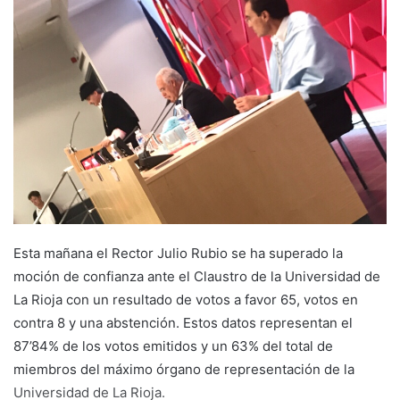
a
n
e
m
a
i
l
Esta mañana el Rector Julio Rubio se ha superado la
moción de confianza ante el Claustro de la Universidad de
La Rioja con un resultado de votos a favor 65, votos en
contra 8 y una abstención. Estos datos representan el
87’84% de los votos emitidos y un 63% del total de
miembros del máximo órgano de representación de la
Universidad de La Rioja.