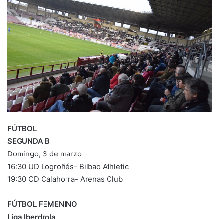
a
n
e
m
a
i
l
FÚTBOL
SEGUNDA B
Domingo, 3 de marzo
16:30 UD Logroñés- Bilbao Athletic
19:30 CD Calahorra- Arenas Club
FÚTBOL FEMENINO
Liga Iberdrola