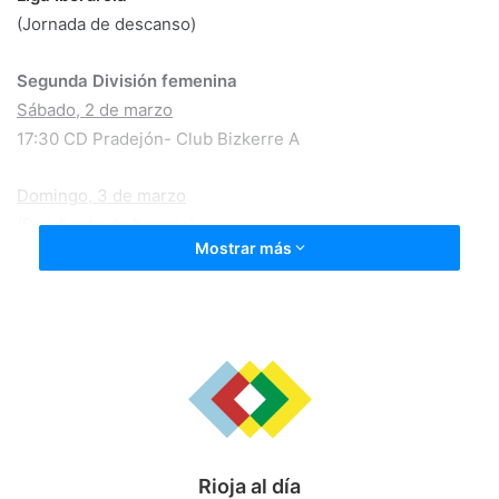
(Jornada de descanso)
Segunda División femenina
Sábado, 2 de marzo
17:30 CD Pradejón- Club Bizkerre A
Domingo, 3 de marzo
(Pendiente de horario)
Mostrar más
CD San Ignacio- Atco. Revellín
TERCERA DIVISIÓN. EQUIPOS DE LA RIOJA BAJA
Sábado, 2 de marzo
17:00 Atco. River Ebro- CD Arnedo
Domingo, 3 de marzo
17:00 La Calzada- CD Alfaro
17:00 – CD Pradejón- CD Náxara
Rioja al día