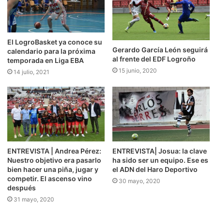
VOLEIBOL
Sábado, 2 de marzo
16:00 OSACC Haro
El LogroBasket ya conoce su
17:00 Emevé- Minis de Arleuy Vb Logroño
Gerardo García León seguirá
calendario para la próxima
al frente del EDF Logroño
temporada en Liga EBA
15 junio, 2020
14 julio, 2021
ENTREVISTA | Andrea Pérez:
ENTREVISTA| Josua: la clave
Nuestro objetivo era pasarlo
ha sido ser un equipo. Ese es
bien hacer una piña, jugar y
el ADN del Haro Deportivo
competir. El ascenso vino
30 mayo, 2020
después
31 mayo, 2020