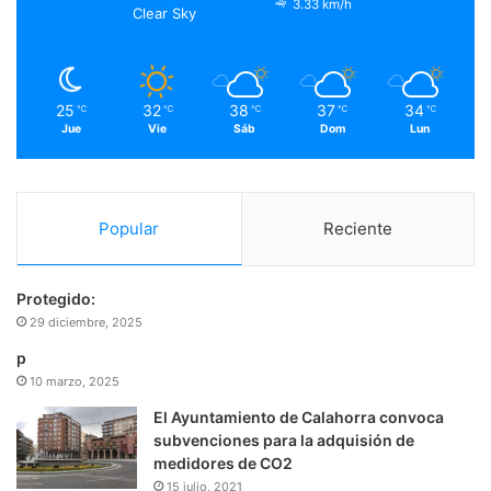
o
r
e
r
3.33 km/h
Clear Sky
k
a
m
25
32
38
37
34
℃
℃
℃
℃
℃
Jue
Vie
Sáb
Dom
Lun
Popular
Reciente
Protegido:
29 diciembre, 2025
p
10 marzo, 2025
El Ayuntamiento de Calahorra convoca
subvenciones para la adquisión de
medidores de CO2
15 julio, 2021