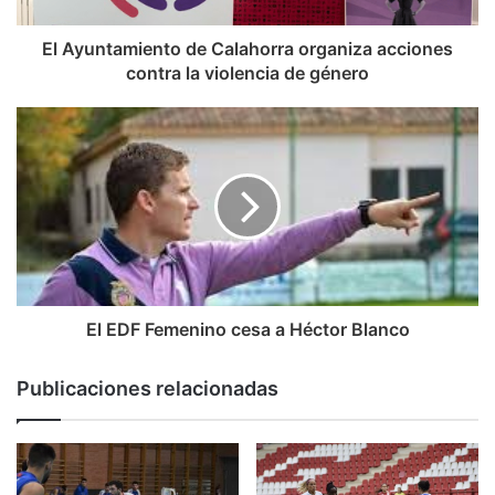
LEB Plata
El Ayuntamiento de Calahorra organiza acciones
Martes, 26 de febrero
contra la violencia de género
Bodegas Rioja Vega- Aceitunas Fragata Morón
BALONMANO
ASOBAL
Miércoles , 27 de febrero
20:45 BM Logroño La Rioja- Club Balonmano Huesca
EHF
Domingo, 3 de marzo
El EDF Femenino cesa a Héctor Blanco
19:00 Füchse Berlin- BM Logroño La Rioja
Publicaciones relacionadas
DIVISIÓN DE HONOR PLATA FEMENINO
Sábado, 2 de marzo
18:30 Club Balonmano San Adrián- Sporting Rioja