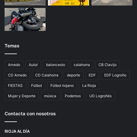
Temas
Arnedo
Autol
baloncesto
calahorra
CB Clavijo
CD Arnedo
CD Calahorra
deporte
EDF
EDF Logroño
FIESTAS
Fútbol
Fútbol riojano
La Rioja
Mujer y Deporte
música
Podemos
UD Logroñés
Contacta con nosotros
RIOJA AL DÍA