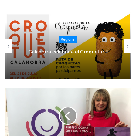
16:45 CD Autol- CA Vianés
TERCERA DIVISIÓN. OTROS EQUIPOS
Sábado, 2 de marzo
16:00 CD Berceo- CD Alberite
Regional
16:30 Rápid de Murillo- CD Varea
18:30 CD Yagüe- CP Calasancio
Calahorra celebrará el Croquetur II
Domingo, 3 de marzo
16:30 CD Anguiano- UD Logroñés “B”
17:00 SD Logroñés- Haro Deportivo
17:00 SD Oyonesa- CD Agoncillo
BALONCESTO
LF2
Sábado, 3 de marz
o
12:00 Campus Promete- Ciudad de los Adelantados