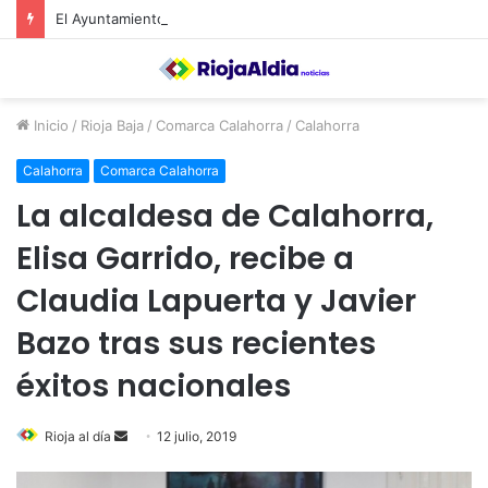
El Ayuntamiento de Calahorra convoca subvenciones para la adquisión de medidores de CO2
Inicio
/
Rioja Baja
/
Comarca Calahorra
/
Calahorra
Calahorra
Comarca Calahorra
La alcaldesa de Calahorra,
Elisa Garrido, recibe a
Claudia Lapuerta y Javier
Bazo tras sus recientes
éxitos nacionales
Rioja al día
S
12 julio, 2019
e