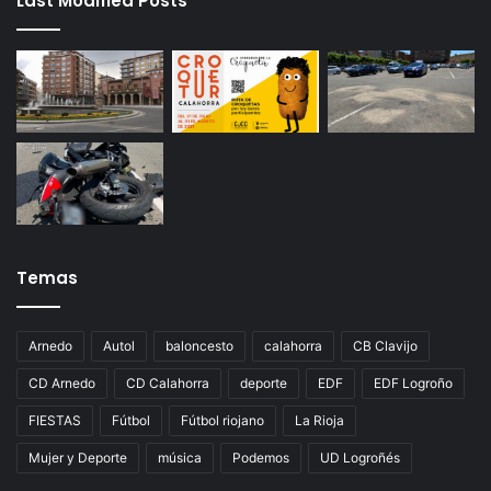
Last Modified Posts
Temas
Arnedo
Autol
baloncesto
calahorra
CB Clavijo
CD Arnedo
CD Calahorra
deporte
EDF
EDF Logroño
FIESTAS
Fútbol
Fútbol riojano
La Rioja
Mujer y Deporte
música
Podemos
UD Logroñés