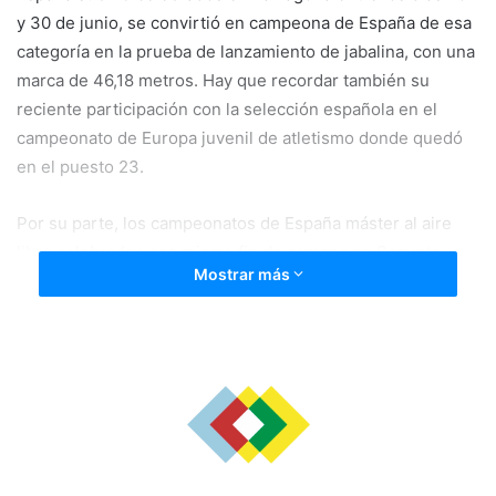
y 30 de junio, se convirtió en campeona de España de esa
categoría en la prueba de lanzamiento de jabalina, con una
marca de 46,18 metros. Hay que recordar también su
reciente participación con la selección española en el
campeonato de Europa juvenil de atletismo donde quedó
en el puesto 23.
Por su parte, los campeonatos de España máster al aire
libre celebrados ese mismo fin de semana en Sagunto
Mostrar más
trajeron dos medallas para Javier Bazo: la primera de plata
en los 400 metros lisos y una marca de 50’99’’, y una
segunda medalla de bronce en la prueba de 800 metros
lisos con una marca de 2:00’70’’; ambas en la categoría
máster de mayores de 35 años.
Desde el Ayuntamiento queremos reconocer el esfuerzo
de estos deportistas que año tras año buscan retos de