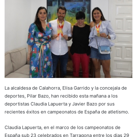
n
d
a
n
e
m
a
i
l
La alcaldesa de Calahorra, Elisa Garrido y la concejala de
deportes, Pilar Bazo, han recibido esta mañana a los
deportistas Claudia Lapuerta y Javier Bazo por sus
recientes éxitos en campeonatos de España de atletismo.
Claudia Lapuerta, en el marco de los campeonatos de
España sub 23 celebrados en Tarragona entre los dias 29