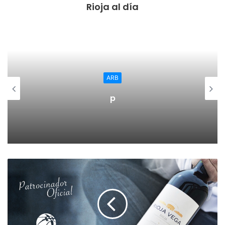
Rioja al día
superación para los que dedican un trabajo constante y
abnegado. En este sentido, se ha transmitido a los
deportistas el compromiso con el impulso de becas para
deportivas calagurritanas y calagurritanos de
reconocimiento nacional e incluso internacional.
ARB
Asimismo, se ha reconocido la necesidad de dotar de más
p
y mejores medios materiales las instalaciones de las pistas
de atletismo de Calahorra. Es una prioridad el tartán de las
pistas de atletismo, para lo cual se mantendrán reuniones
con la consejería de deportes una vez se forme el nuevo
gobierno de La Rioja.