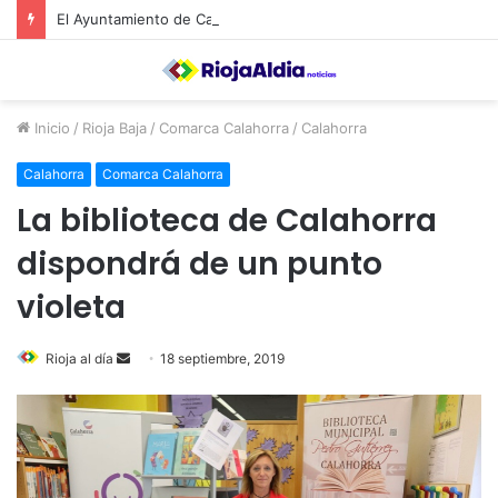
El Ayuntamiento de Calahorra convoca subvenciones para la adquisión de medidores de CO2
Inicio
/
Rioja Baja
/
Comarca Calahorra
/
Calahorra
Calahorra
Comarca Calahorra
La biblioteca de Calahorra
dispondrá de un punto
violeta
Rioja al día
S
18 septiembre, 2019
e
n
d
a
n