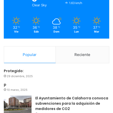
o
r
e
r
1.63 km/h
Clear Sky
k
a
m
32
36
38
35
37
℃
℃
℃
℃
℃
Vie
Sáb
Dom
Lun
Mar
Popular
Reciente
Protegido:
29 diciembre, 2025
p
10 marzo, 2025
El Ayuntamiento de Calahorra convoca
subvenciones para la adquisión de
medidores de CO2