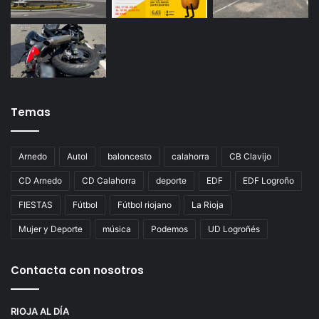
Temas
Arnedo
Autol
baloncesto
calahorra
CB Clavijo
CD Arnedo
CD Calahorra
deporte
EDF
EDF Logroño
FIESTAS
Fútbol
Fútbol riojano
La Rioja
Mujer y Deporte
música
Podemos
UD Logroñés
Contacta con nosotros
RIOJA AL DÍA