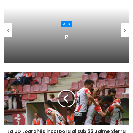
través de la realización de desideratas que alimenten y
renueven el catálogo de la biblioteca en esta temática tan
importante.
ARB
p
Otras medidas en materia de igualdad
La concejalía de igualdad se ha propuesto utilizar este
catálogo en sentido didáctico de manera que los títulos
dedicados a un público infantil puedan ser especialmente
difundidos entre los cursos de infantil y primaria. Por ello,
este tipo de literatura tiene fuerte presencia en el punto,
con 33 libros.
Para ello, la concejala de igualdad está diseñando ya una
campaña de concienciación a través de la ludoteca
municipal para realizar talleres de lectura con la temática
de la igualdad y la prevención de la violencia de género.
La UD Logroñés incorpora al sub’23 Jaime Sierra