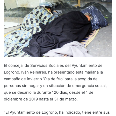
n
d
a
n
e
m
a
i
l
El concejal de Servicios Sociales del Ayuntamiento de
Logroño, Iván Reinares, ha presentado esta mañana la
campaña de invierno ‘Ola de frío’ para la acogida de
personas sin hogar y en situación de emergencia social,
que se desarrolla durante 120 días, desde el 1 de
diciembre de 2019 hasta el 31 de marzo.
“El Ayuntamiento de Logroño, ha indicado, tiene entre sus