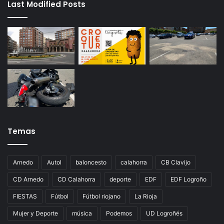
Last Modified Posts
Temas
Arnedo
Autol
baloncesto
calahorra
CB Clavijo
CD Arnedo
CD Calahorra
deporte
EDF
EDF Logroño
FIESTAS
Fútbol
Fútbol riojano
La Rioja
Mujer y Deporte
música
Podemos
UD Logroñés