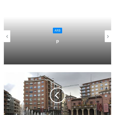
La campaña cuenta con un total de 75 plazas (49 en el
Centro Municipal de Acogida, 14 para acogida nocturna en
Proyecto Alasca, 12 plazas en el albergue, que se
reforzarán con alojamientos en establecimientos
ARB
hosteleros de la ciudad en casos extraordinarios de
p
urgencias sociales). Para su desarrollo la Unidad de
Servicios Sociales colabora con otros servicios
municipales como urgencias sociales, Policía Local y
Protección Civil. .
El Centro Municipal de Acogida es el encargado de la
gestión de plazas disponibles en su servicio y en el
albergue extraordinario, en coordinación con el Proyecto
Alasca de atención a personas sin hogar, y bajo la
dirección de la Unidad de Servicios Sociales del
Ayuntamiento de Logroño.