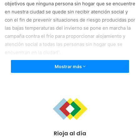
objetivos que ninguna persona sin hogar que se encuentre
en nuestra ciudad se quede sin recibir atención social y
con el fin de prevenir situaciones de riesgo producidas por
las bajas temperaturas del invierno se pone en marcha la
campaña contra el frío para proporcionar alojamiento y
atención social a todas las personas sin hogar que se
encuentran en la ciudad”.
Mostrar más
Esta campaña contra el frío, que se organiza anualmente
desde los servicios municipales, “refuerza la red estable
con la apertura de recursos provisionales de alojamiento
que incrementan la capacidad de acogida y alojamiento
para responder al incremento de la demanda que se
produce como consecuencia de las bajas temperaturas.
Además, los servicios sociales intervienen y desarrollan
actuaciones de acompañamiento social con las personas
Rioja al día
más vulnerables y crónicas que viven en la calle”.