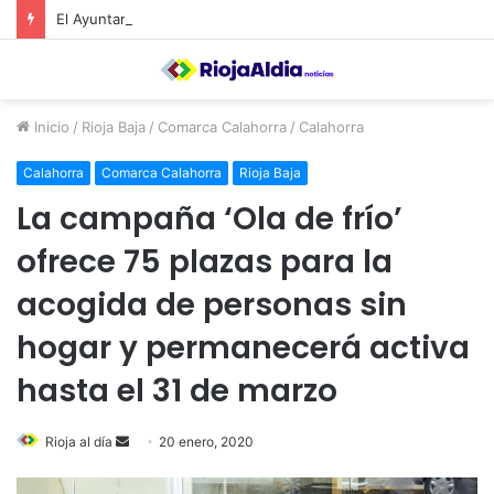
El Ayuntamiento de Calahorra convoca subvenciones para la adquisión de medidores de CO2
Inicio
/
Rioja Baja
/
Comarca Calahorra
/
Calahorra
Calahorra
Comarca Calahorra
Rioja Baja
La campaña ‘Ola de frío’
ofrece 75 plazas para la
acogida de personas sin
hogar y permanecerá activa
hasta el 31 de marzo
Rioja al día
S
20 enero, 2020
e