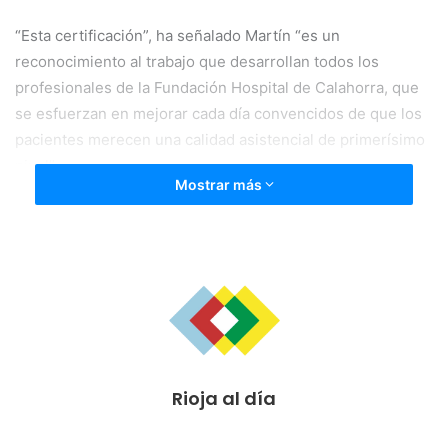
“Esta certificación”, ha señalado Martín “es un
reconocimiento al trabajo que desarrollan todos los
profesionales de la Fundación Hospital de Calahorra, que
se esfuerzan en mejorar cada día convencidos de que los
pacientes merecen una calidad asistencial de primerísimo
nivel”.
Mostrar más
Además, ha proseguido “este reconocimiento se suma al
más importante de todos, el de los propios ciudadanos de
La Rioja Baja, que en la última encuesta de satisfacción
otorgaron a este centro sanitario la mejor valoración de su
historia”.
“Por supuesto, desde el Gobierno de La Rioja vamos a
Rioja al día
seguir trabajando para que la Fundación Hospital de
Calahorra siga siendo un referente de calidad, de