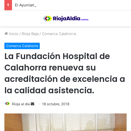
El Ayuntamiento de Calahorra convoca subvenciones para la adquisión de medidores de CO2
Inicio
/
Rioja Baja
/
Comarca Calahorra
Comarca Calahorra
La Fundación Hospital de
Calahorra renueva su
acreditación de excelencia a
la calidad asistencia.
Rioja al día
S
18 octubre, 2018
e
n
d