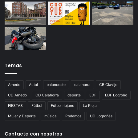
Temas
Arnedo
Autol
baloncesto
calahorra
CB Clavijo
CD Arnedo
CD Calahorra
deporte
EDF
EDF Logroño
FIESTAS
Fútbol
Fútbol riojano
La Rioja
Mujer y Deporte
música
Podemos
UD Logroñés
Contacta con nosotros