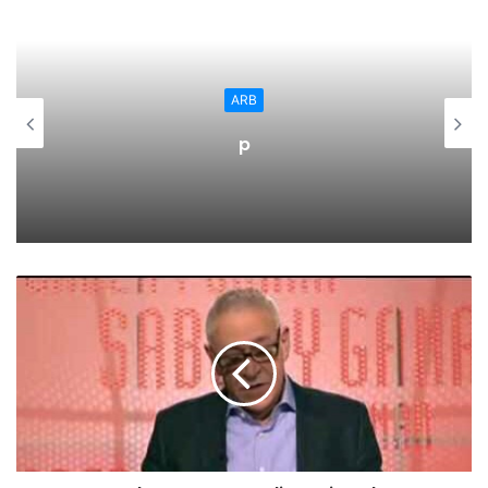
seguridad, y de cercanía para la población riojabajeña y,
para ello, vamos a seguir dotando al centro de los recursos
necesarios”, ha subrayado la titular de Salud.
ARB
En concreto, el Instituto para el Desarrollo e Integración de
p
la Sanidad (IDIS), encargado de este sistema de
acreditación, ha destacado entre otros aspectos el
desarrollo de la política sanitaria del centro calagurritano y
su alineamiento con el Plan de Salud de la Rioja. Asimismo,
IDIS ha reconocido el plan de acogida de los nuevos
profesionales de enfermería implantado por la Fundación;
la implantación del proyecto Infección Cirugía Zero; el
proyecto de mejora de las altas de enfermería; la consulta
de enfermería de hemodiálisis; la puesta en marcha del
nuevo avisador de agresiones a los profesionales
sanitarios; o las mejoras incorporadas en relación a la
seguridad del paciente y a la siniestralidad de los
profesionales.