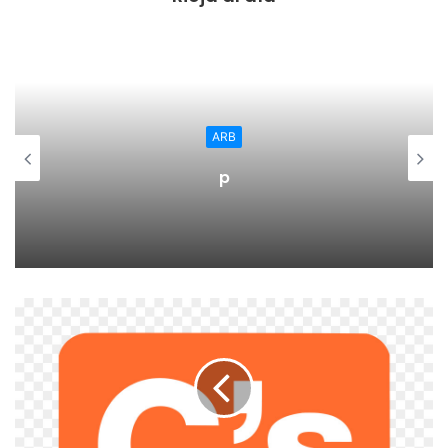
marzo y la creación de un trofeo taurino para entregar en
la feria de agosto. Para dichas actividades el Ayuntamiento
ha otorgado 3.000 euros.
En el área de urbanisno y obras se han aprobado las
ARB
certificaciones n.º 6 y final de los lotes 2 (Avenida de
p
Valvanera) y 3 (Polígonos Industriales) del contrato de
obras para la instalación de alumbrado exterior para la
mejora de la eficiencia energética. Las certificaciones
totales han sido de 0 euros puesto que se ha dado cuenta
del acta de recepción final, fechada el 5 de agosto. Cabe
recordar que este proyecto está cofinanciado por el Fondo
Europeo de Desarrollo Regional (FEDER) en el marco del
programa operativo de crecimiento sostenible 2014-2020,
gestionado por IDAE con cargo al Fondo Nacional de
Eficiencia Energética.