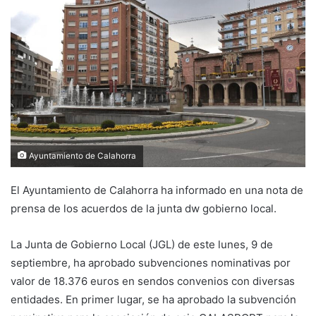
n
d
a
n
e
m
a
i
l
Ayuntamiento de Calahorra
El Ayuntamiento de Calahorra ha informado en una nota de
prensa de los acuerdos de la junta dw gobierno local.
La Junta de Gobierno Local (JGL) de este lunes, 9 de
septiembre, ha aprobado subvenciones nominativas por
valor de 18.376 euros en sendos convenios con diversas
entidades. En primer lugar, se ha aprobado la subvención