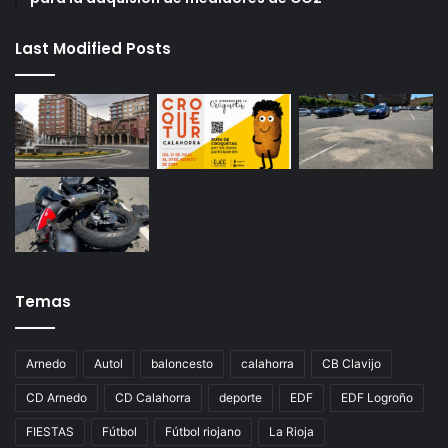
Last Modified Posts
Temas
Arnedo
Autol
baloncesto
calahorra
CB Clavijo
CD Arnedo
CD Calahorra
deporte
EDF
EDF Logroño
FIESTAS
Fútbol
Fútbol riojano
La Rioja