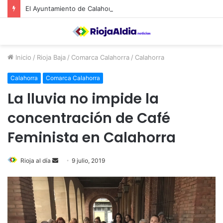
El Ayuntamiento de Calahorra convoca subvenciones para la adquisión de medidores de CO2
Inicio
/
Rioja Baja
/
Comarca Calahorra
/
Calahorra
Calahorra
Comarca Calahorra
La lluvia no impide la
concentración de Café
Feminista en Calahorra
Rioja al día
S
9 julio, 2019
e
n
d
a
n