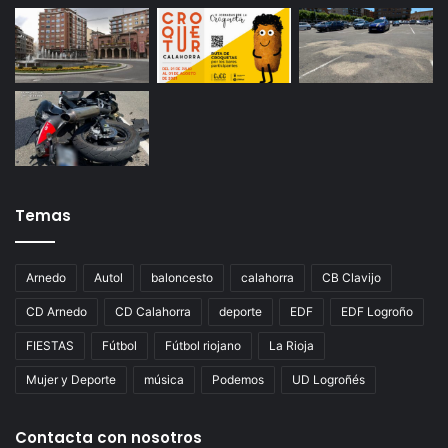
Temas
Arnedo
Autol
baloncesto
calahorra
CB Clavijo
CD Arnedo
CD Calahorra
deporte
EDF
EDF Logroño
FIESTAS
Fútbol
Fútbol riojano
La Rioja
Mujer y Deporte
música
Podemos
UD Logroñés
Contacta con nosotros