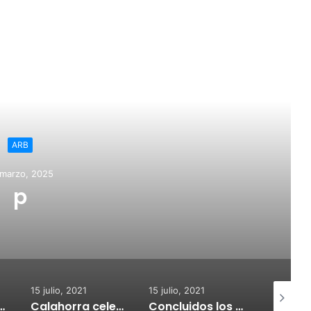
ead Next
Regional
15 julio, 2021
iento de Calahorra convoca
nes para la adquisión de
edidores de CO2
15 julio, 2021
15 julio, 2021
14 juli
Calahorra celebrará el Croquetur II
Concluidos los trabajos de reposición del asfaltado de Calahorra
Un joven riojano da positivo tras causar presuntamente un accidente con un fallecido