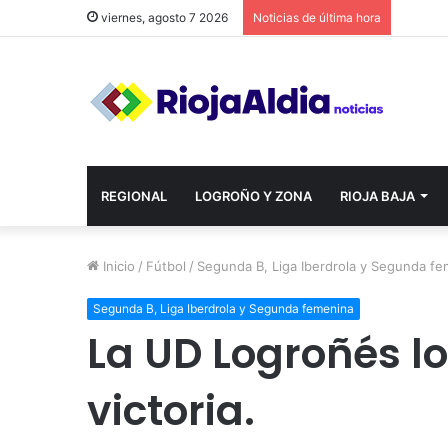
viernes, agosto 7 2026
Noticias de última hora
REGIONAL
LOGROÑO Y ZONA
RIOJA BAJA
Inicio
/
Fútbol
/
Segunda B, Liga Iberdrola y Segunda f
Segunda B, Liga Iberdrola y Segunda femenina
La UD Logroñés l
victoria.