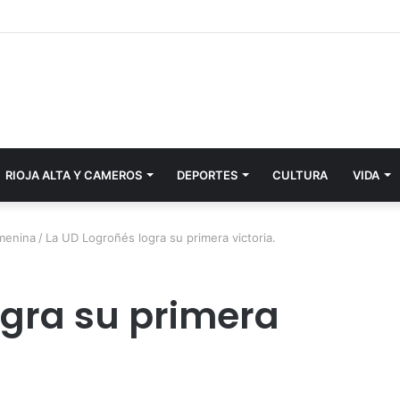
RIOJA ALTA Y CAMEROS
DEPORTES
CULTURA
VIDA
emenina
/
La UD Logroñés logra su primera victoria.
ogra su primera