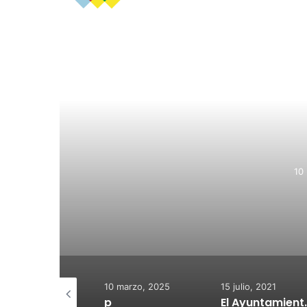
R
El Ayuntam
subvencio
m
10 marzo, 2025
15 julio, 2021
15 julio, 2021
p
El Ayuntamiento de Calahorra convoca subvenciones para la adquisión de medidores de CO2