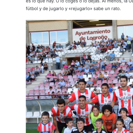
es lo que hay. O lo coges o lo dejas. Al menos, la
fútbol y de jugarlo y «rejugarlo» sabe un rato.