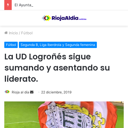
El Ayuntamiento de Calahorra convoca subvenciones para la adquisión de medidores de CO2
Inicio
/
Fútbol
Fútbol
Segunda B, Liga Iberdrola y Segunda femenina
La UD Logroñés sigue
sumando y asentando su
liderato.
Rioja al día
S
22 diciembre, 2019
e
n
d
a
n