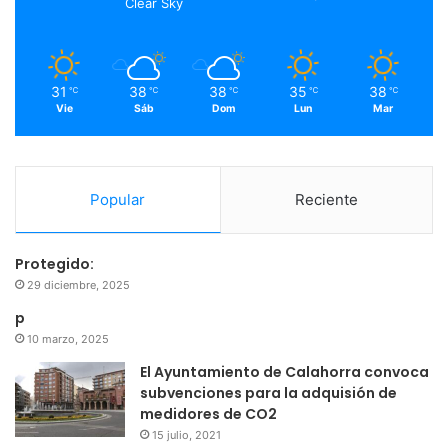
Clear Sky
k
a
m
31
38
38
35
38
℃
℃
℃
℃
℃
Vie
Sáb
Dom
Lun
Mar
Popular
Reciente
Protegido:
29 diciembre, 2025
p
10 marzo, 2025
El Ayuntamiento de Calahorra convoca
subvenciones para la adquisión de
medidores de CO2
15 julio, 2021