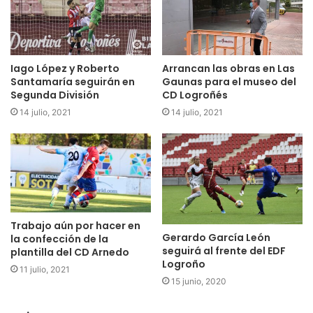
Seis minutos de añadido en los que se pidió incluso un
penalti. Faltas, córneres y el portero incorporado al ataque
para ayudar a los suyos.
Iago López y Roberto
Arrancan las obras en Las
Santamaría seguirán en
Gaunas para el museo del
Qué manera de sufrir. Por fin terminó el encuentro con los
Segunda División
CD Logroñés
vascos y riojanos exahustos. Unos contentos, otros no;
14 julio, 2021
14 julio, 2021
pero ambos convencidos de haber realizado un buen
partido.
Os recordamos que mañanapodréis leer en Actualidad
Rioja Baja la crónica completa de Ángel Sedano con todo lo
ocurrido en este encuentro.
Trabajo aún por hacer en
Gerardo García León
la confección de la
seguirá al frente del EDF
plantilla del CD Arnedo
Logroño
11 julio, 2021
15 junio, 2020