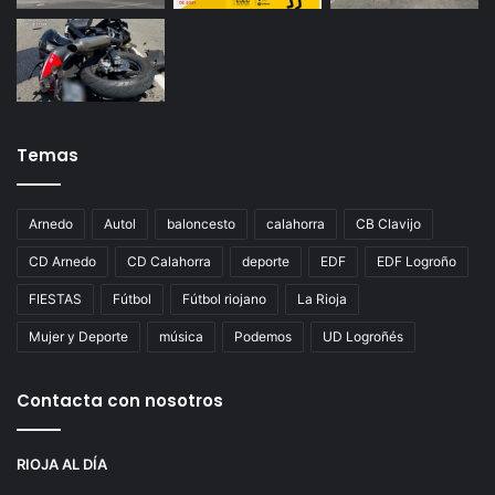
Temas
Arnedo
Autol
baloncesto
calahorra
CB Clavijo
CD Arnedo
CD Calahorra
deporte
EDF
EDF Logroño
FIESTAS
Fútbol
Fútbol riojano
La Rioja
Mujer y Deporte
música
Podemos
UD Logroñés
Contacta con nosotros
RIOJA AL DÍA