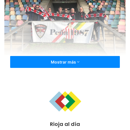
Mostrar más
Pudieron irse los vizcaínos con ventaja al descanso si Iñaki
no hubiera despejado a córner el balón cuando Juan
Delgado iba a rematarlo en el área pequeña.
Los últimos instantes de esta primera parte fueron muy
intensos. Tras la de Juan Delgado pudo marcar Juan
Rioja al día
Hernández primero y Vitoria y Andy después. A pesar de