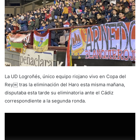
e
m
a
i
l
La UD Logroñés, único equipo riojano vivo en Copa del
Rey￼ tras la eliminación del Haro esta misma mañana,
disputaba esta tarde su eliminatoria ante el Cádiz
correspondiente a la segunda ronda.