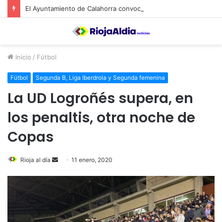
El Ayuntamiento de Calahorra convoca subvenciones para la adquisión de medidores de CO2
Inicio
/
Fútbol
Fútbol
Segunda B, Liga Iberdrola y Segunda femenina
La UD Logroñés supera, en
los penaltis, otra noche de
Copas
Rioja al día
S
11 enero, 2020
e
n
d
a
n