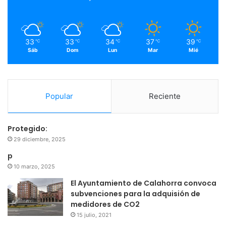
k
a
m
33
33
34
37
39
℃
℃
℃
℃
℃
Sáb
Dom
Lun
Mar
Mié
Popular
Reciente
Protegido:
29 diciembre, 2025
p
10 marzo, 2025
El Ayuntamiento de Calahorra convoca
subvenciones para la adquisión de
medidores de CO2
15 julio, 2021