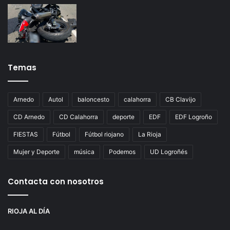
Temas
Arnedo
Autol
baloncesto
calahorra
CB Clavijo
CD Arnedo
CD Calahorra
deporte
EDF
EDF Logroño
FIESTAS
Fútbol
Fútbol riojano
La Rioja
Mujer y Deporte
música
Podemos
UD Logroñés
Contacta con nosotros
RIOJA AL DÍA