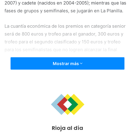
2007) y cadete (nacidos en 2004-2005); mientras que las
fases de grupos y semifinales, se jugarán en La Planilla.
La cuantía económica de los premios en categoría senior
será de 800 euros y trofeo para el ganador, 300 euros y
trofeo para el segundo clasificado y 150 euros y trofeo
para los semifinalistas que no logren alcanzar la final
Mostrar más
La edil delegada en materia deportiva, Pilar Bazo, ha
querido agradecer su participación a todos los que en esta
tradicional competición se inscriban y les ha pedido que,
durante todo el torneo trasmitan esos valores esenciales
del deporte que son «el compañerismo, respeto y
educación»
Las inscripciones para este torneo, que son limitadas y
Rioja al día
tendrán un coste de 50 euros por equipo, podrán