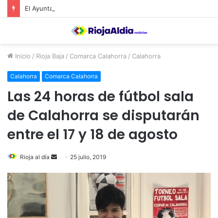
El Ayuntamiento de Calahorra convoca subvenciones para la adquisión de medidores de CO2
Inicio
/
Rioja Baja
/
Comarca Calahorra
/
Calahorra
Calahorra
Comarca Calahorra
Las 24 horas de fútbol sala
de Calahorra se disputarán
entre el 17 y 18 de agosto
Rioja al día
S
25 julio, 2019
e
n
d
a
n