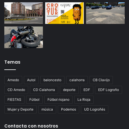
Temas
Arnedo
Autol
baloncesto
calahorra
CB Clavijo
CD Arnedo
CD Calahorra
deporte
EDF
EDF Logroño
FIESTAS
Fútbol
Fútbol riojano
La Rioja
Mujer y Deporte
música
Podemos
UD Logroñés
Contacta con nosotros