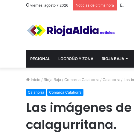
viernes, agosto 7 2026
Noticias de última hora
REGIONAL
LOGROÑO Y ZONA
RIOJA BAJA
Inicio
/
Rioja Baja
/
Comarca Calahorra
/
Calahorra
/
Las i
Calahorra
Comarca Calahorra
Las imágenes de 
calagurritana.