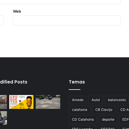
Web
dified Posts
Temas
Arnedo
Autol
baloncesto
calahorra
CB Clavijo
CD A
CD Calahorra
deporte
EDF