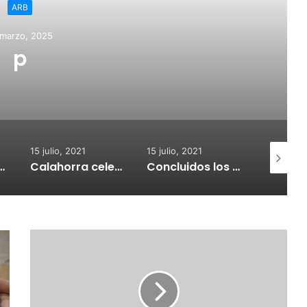
ARB
 marzo, 2025
p
15 julio, 2021
15 julio, 2021
15 julio, 2
nvoca subvenciones para la adquisión de medidores de CO2
Calahorra celebrará el Croquetur II
Concluidos los trabajos de reposición del asfaltado de Calahorra