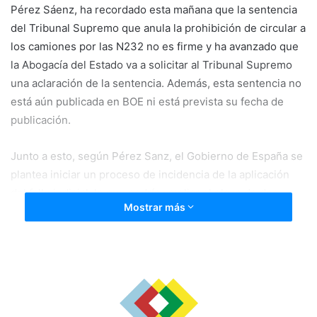
Pérez Sáenz, ha recordado esta mañana que la sentencia
del Tribunal Supremo que anula la prohibición de circular a
los camiones por las N232 no es firme y ha avanzado que
la Abogacía del Estado va a solicitar al Tribunal Supremo
una aclaración de la sentencia. Además, esta sentencia no
está aún publicada en BOE ni está prevista su fecha de
publicación.
Junto a esto, según Pérez Sanz, el Gobierno de España se
plantea iniciar un proceso de incidencia de la aplicación
del fallo judicial, lo que podría ampliar el plazo de dos
Mostrar más
meses para la ejecución de la sentencia desde su
publicación en el Boletín Oficial del Estado.
«En ese plazo legal vamos a intentar dos cosas por todos
los medios: cumplir con la legalidad y ganar tiempo en
caso de que se anule todo para volver a ampararnos en la