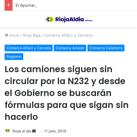
El Ayuntamiento de Calahorra convoca subvenciones para la adquisión de medidores de CO2
Inicio
/
Rioja Baja
/
Comarca Alfaro y Cervera
Comarca Alfaro y Cervera
Comarca Arnedo
Comarca Calahorra
Regional
Los camiones siguen sin
circular por la N232 y desde
el Gobierno se buscarán
fórmulas para que sigan sin
hacerlo
Rioja al día
S
11 julio, 2019