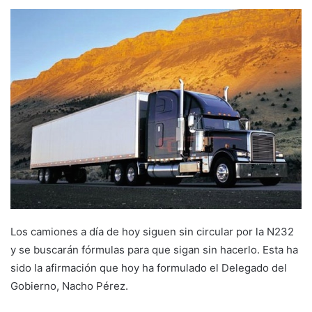
e
n
d
a
n
e
m
a
i
l
Los camiones a día de hoy siguen sin circular por la N232
y se buscarán fórmulas para que sigan sin hacerlo. Esta ha
sido la afirmación que hoy ha formulado el Delegado del
Gobierno, Nacho Pérez.