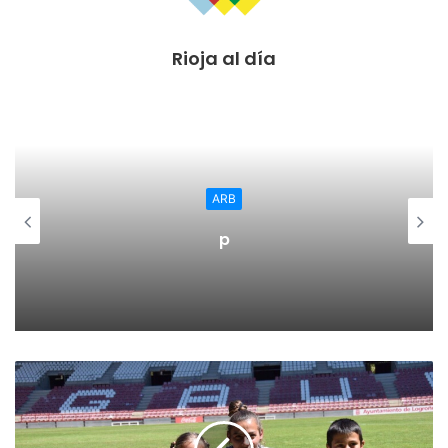
legalidad para prohibir la circulación de los camiones de
cuatro ejes o más por la N-232»
Rioja al día
El delegado del Gobierno en La Rioja ha informado de que
ha tenido conversacionescon muchos sectores y aunque
entiende que «hay intereses privados que tienen su
legítimo cauce de defensa, nosotros buscaremos que la
prohibición de la N-232 de los camiones siga estando
ARB
como está por dos cosas: su enorme éxito y la seguridad
p
que ha demostrado esta medida».