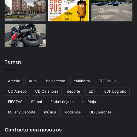
Temas
Arnedo
Autol
baloncesto
calahorra
CB Clavijo
CD Arnedo
CD Calahorra
deporte
EDF
EDF Logroño
FIESTAS
Fútbol
Fútbol riojano
La Rioja
Mujer y Deporte
música
Podemos
UD Logroñés
Contacta con nosotros