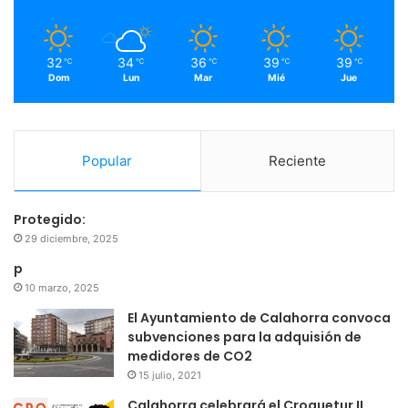
k
a
m
32
34
36
39
39
℃
℃
℃
℃
℃
Dom
Lun
Mar
Mié
Jue
Popular
Reciente
Protegido:
29 diciembre, 2025
p
10 marzo, 2025
El Ayuntamiento de Calahorra convoca
subvenciones para la adquisión de
medidores de CO2
15 julio, 2021
Calahorra celebrará el Croquetur II