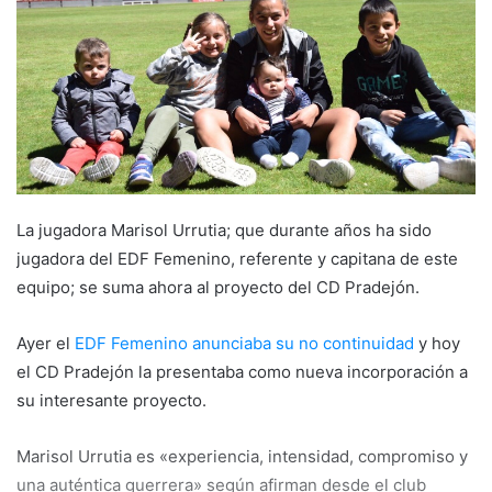
a
n
e
m
a
i
l
La jugadora Marisol Urrutia; que durante años ha sido
jugadora del EDF Femenino, referente y capitana de este
equipo; se suma ahora al proyecto del CD Pradejón.
Ayer el
EDF Femenino anunciaba su no continuidad
y hoy
el CD Pradejón la presentaba como nueva incorporación a
su interesante proyecto.
Marisol Urrutia es «experiencia, intensidad, compromiso y
una auténtica guerrera» según afirman desde el club