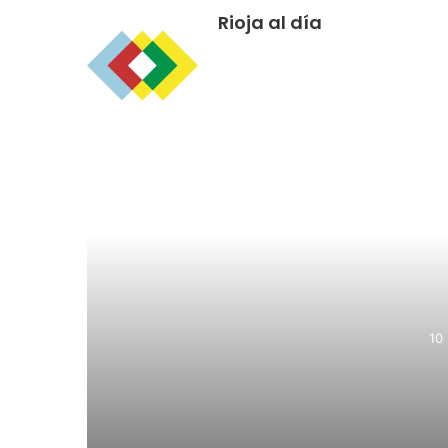
Rioja al día
R
10