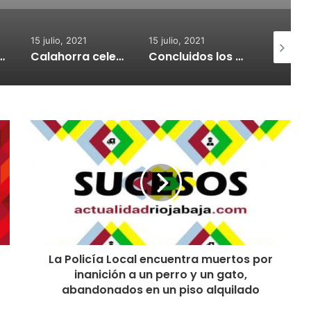
15 julio, 2021
15 julio, 2021
15 julio, 2
nvoca subvenciones para la adquisión de medidores de CO2
Calahorra celebrará el Croquetur II
Concluidos los trabajos de reposición del asfaltado de Calahorra
La Policía Local encuentra muertos por
inanición a un perro y un gato,
abandonados en un piso alquilado