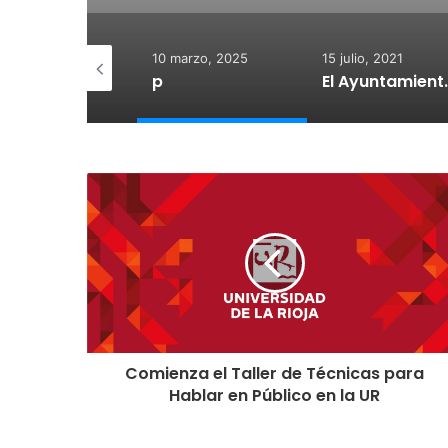
 diciembre, 2025
10 marzo, 2025
15 julio, 2021
otegido:
p
El Ayuntamiento de Calahorra co
Comienza el Taller de Técnicas para
Hablar en Público en la UR