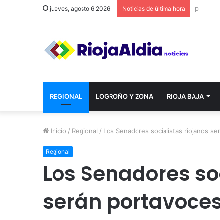
jueves, agosto 6 2026
Noticias de última hora
REGIONAL
LOGROÑO Y ZONA
RIOJA BAJA
Inicio
/
Regional
/
Los Senadores socialistas riojanos s
Regional
Los Senadores soc
serán portavoce