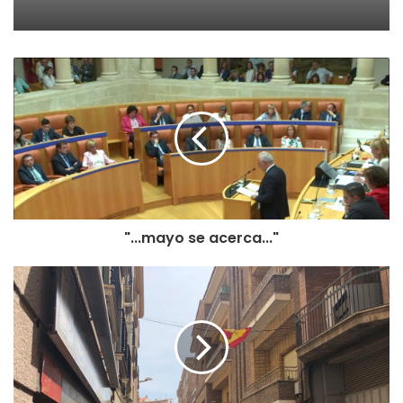
Durante el Chupinazo Reparto de Zurracapote a cargo de
la Peña Unión Arañuelo.
12:30 horas.-Inauguración de la Exposición
Hortofrutícola.
Lugar: Centro de Participación Activa para Personas
Mayores – Abierta del día 7 al 13 de septiembre en horario
de apertura del centro.
Organiza: Centro de Participación Activa para Personas
Mayores
Colabora: Ayuntamiento de Autol.
"...mayo se acerca..."
12:30 horas.-Apertura de la Exposición de Pintura “Autol
en la mirada de los Catones”.
Lugar: Centro de Participación Activa para Personas
Mayores – Abierta del día 7 al 12 de septiembre en horario
de apertura del centro.
Organiza: Ayuntamiento de Autol.
Colabora: Centro de Participación Activa para Personas