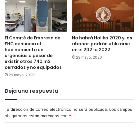
21:00 horas.- Jotas “Alegría Ribera”
Lugar: Plaza San Isidro.
23:00 horas.- Disco Móvil Infantil y a continuación Toro
de Fuego para los más pequeños.
Lugar: C/ Nuestra Señora de Yerga.
El Comité de Empresa de
No habrá Holika 2020 y los
00:00 horas.- Colección de Fuegos Artificiales a cargo
FHC denuncia el
abonos podrán utilizarse
hacinamiento en
en el 2021 o 2022
de la Pirotecnia Tomás.
urgencias a pesar de
29 mayo, 2020
Lugar: C/ Paraíso.
existir otros 740 m2
cerrados y no equipados
Patrocina: Ayuntamiento de Autol.
00:30 horas.-Capea Nocturna y Colocación del manto
29 mayo, 2020
con los Santos Patronos al Toro
, amenizada por la
Deja una respuesta
charanga Strapalucio. Precio: 2 €.
Organiza: Amigos Taurinos de Autol
Lugar: Plaza de Toros
Tu dirección de correo electrónico no será publicada.
Los campos
Ganadería: Ustarroz
obligatorios están marcados con
*
Colabora: Ayuntamiento de Autol
A continuación Pasacalles con la charanga Strapalucio
,