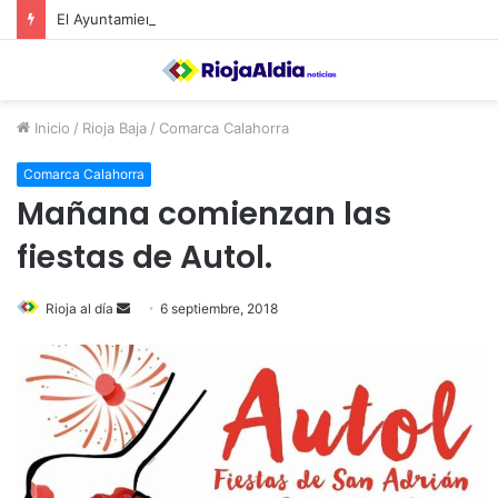
El Ayuntamiento de Calahorra convoca subvenciones para la adquisión de medidores de CO2
Inicio
/
Rioja Baja
/
Comarca Calahorra
Comarca Calahorra
Mañana comienzan las
fiestas de Autol.
Rioja al día
S
6 septiembre, 2018
e
n
d
a
n
e
m