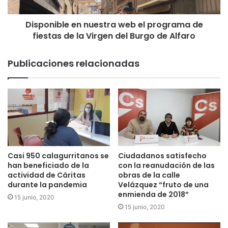
Mayores
13:30 horas.-Degustación de Calimocho.
Disponible en nuestra web el programa de
Lugar: Local de la Peña El Bureo
fiestas de la Virgen del Burgo de Alfaro
Organiza: Cuadrilla La Marmita
17:00 horas.-Vísperas en honor a San Adrián y Santa
Publicaciones relacionadas
Natalia.
Lugar: Parroquia de San Adrián y Santa Natalia.
19:00 horas.-Desfile de Carrozas, amenizado por la
charanga Strapalucio con la comparsa de Gigantes y
Cabezudos.
Premio a la participación …… 200 €
1º Premio …………………………… 1.000 €
Casi 950 calagurritanos se
Ciudadanos satisfecho
han beneficiado de la
con la reanudación de las
2º Premio …………………………… 600 €
actividad de Cáritas
obras de la calle
3º Premio …………………………… 300 €
durante la pandemia
Velázquez “fruto de una
20:30 horas.- Entrega de Premios de los concursos de
enmienda de 2018”
15 junio, 2020
Carrozas, Escaparates, Calles y Chamizos.
15 junio, 2020
Lugar: Plaza San Isidro.