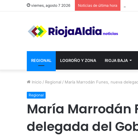
viernes, agosto 7 2026
Noticias de última hora
REGIONAL
LOGROÑO Y ZONA
RIOJA BAJA
Inicio
/
Regional
/
María Marrodán Funes, nueva delegad
Regional
María Marrodán 
delegada del Gob