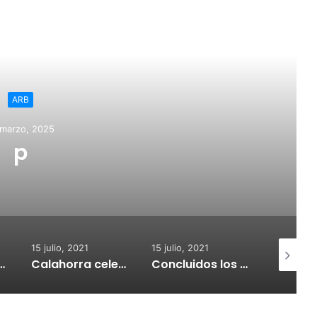
ead Next
ARB
 marzo, 2025
p
15 julio, 2021
15 julio, 2021
15 julio, 2
nvoca subvenciones para la adquisión de medidores de CO2
Calahorra celebrará el Croquetur II
Concluidos los trabajos de reposición del asfaltado de Calahorra