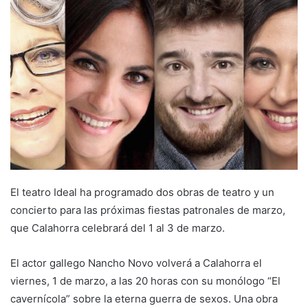
n
d
a
n
e
m
a
i
l
El teatro Ideal ha programado dos obras de teatro y un
concierto para las próximas fiestas patronales de marzo,
que Calahorra celebrará del 1 al 3 de marzo.
El actor gallego Nancho Novo volverá a Calahorra el
viernes, 1 de marzo, a las 20 horas con su monólogo “El
cavernícola” sobre la eterna guerra de sexos. Una obra