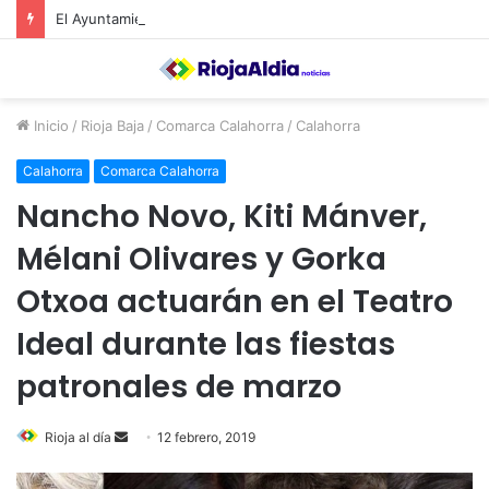
El Ayuntamiento de Calahorra convoca subvenciones para la adquisión de medidores de CO2
Inicio
/
Rioja Baja
/
Comarca Calahorra
/
Calahorra
Calahorra
Comarca Calahorra
Nancho Novo, Kiti Mánver,
Mélani Olivares y Gorka
Otxoa actuarán en el Teatro
Ideal durante las fiestas
patronales de marzo
Rioja al día
S
12 febrero, 2019
e