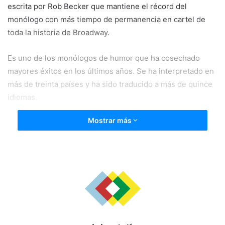
escrita por Rob Becker que mantiene el récord del
monólogo con más tiempo de permanencia en cartel de
toda la historia de Broadway.
Es uno de los monólogos de humor que ha cosechado
mayores éxitos en los últimos años. Se ha interpretado en
más de treinta países y ha sido traducido a más de quince
idiomas.
Mostrar más
“El cavernícola” es una obra desternillante e intuitiva sobre
el modo en que se relacionan los hombres y las mujeres.
Durante noventa minutos Nancho Novo hará sonreír y reír
a carcajadas al público.
El sábado, 2 de marzo, los actores Kiti Mánver, Mélani
Olivares, Gorka Otxoa e Inés Sánchez representarán