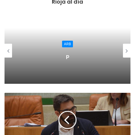
“Juntos” en el Ideal a las 20 horas. Una fabulosa comedia
Rioja al día
que mezcla risas y sentimientos y aborda con maestría un
tema candente: ¿existe la normalidad? ¿Qué significa ser
normal? ¿Estamos preparados para aceptar lo diferente?
Isabel vive, o mejor, sobrevive, en un modesto piso junto a
ARB
su hijo Miguel, un joven discapacitado, impulsivo y
generoso. La inesperada visita de su hija menor, Sandra,
p
ejecutiva de éxito y ausente desde hace más de 10 años,
hará que las complejas relaciones familiares se pongan
patas arriba, encadenando una sucesión de inesperados y
sorprendentes acontecimientos rebosantes de ternura,
alguna que otra deuda pendiente y mucho, mucho humor.
Y el domingo, 3 de marzo, a las 19:30 horas se celebrará el
concierto de “Silvia y Manolo”, organizado por Cáritas
Interparroquial de Calahorra con la colaboración del
Ayuntamiento de Calahorra. Será un recorrido por las