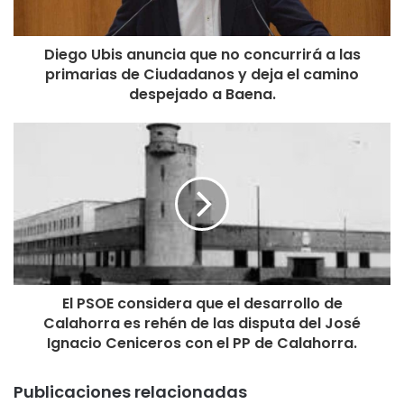
canciones imprescindibles del cancionero español y latino.
Diego Ubis anuncia que no concurrirá a las
Las entradas para estos tres espectáculos saldrán a la
primarias de Ciudadanos y deja el camino
venta el 21 de febrero a partir de las 12 horas. Podrán
despejado a Baena.
adquirirse en la taquilla del teatro los días 21 y 28 de
febrero, de 12 a 14 horas, y los días de función desde una
hora antes del comienzo de la misma, así como en la
página web www.generaltickets.com a partir de las 12
horas del 21 de febrero.
El PSOE considera que el desarrollo de
Calahorra es rehén de las disputa del José
Ignacio Ceniceros con el PP de Calahorra.
Publicaciones relacionadas