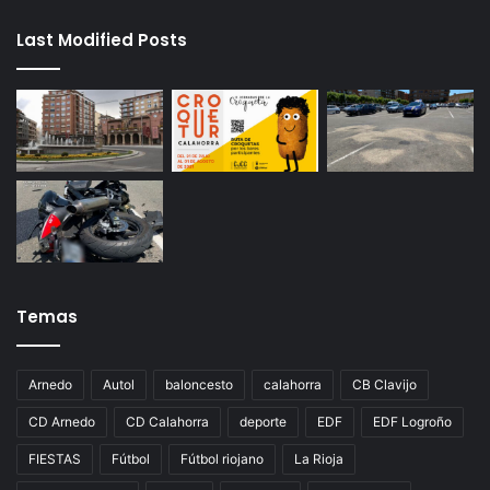
Last Modified Posts
Temas
Arnedo
Autol
baloncesto
calahorra
CB Clavijo
CD Arnedo
CD Calahorra
deporte
EDF
EDF Logroño
FIESTAS
Fútbol
Fútbol riojano
La Rioja