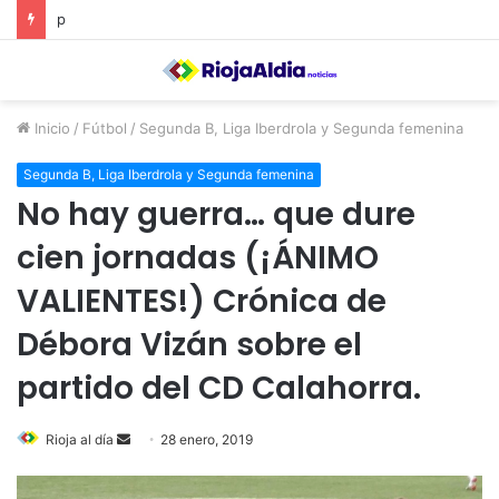
El Ayuntamiento de Calahorra convoca subvenciones para la adquisión de medidores de CO2
Inicio
/
Fútbol
/
Segunda B, Liga Iberdrola y Segunda femenina
Segunda B, Liga Iberdrola y Segunda femenina
No hay guerra… que dure
cien jornadas (¡ÁNIMO
VALIENTES!) Crónica de
Débora Vizán sobre el
partido del CD Calahorra.
Rioja al día
S
28 enero, 2019
e
n