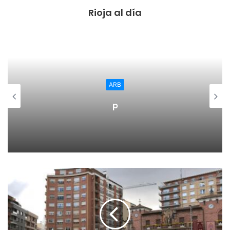
Rioja al día
éxito; a éste último le llaman «el cañonero del Gernika».
Pero esta vez fue Gorka quien disparó el misil que dio el
empate a los blancos. Un golazo de falta para quitarse el
sombrero. Antes de caminar hacia vestuarios, Goñi recibió
tarjeta amarilla. En el descanso malas noticias, Ángela tuvo
que asistir a dos compañeros y preguntamos por ellos.
ARB
45’+3′ DESCANSO [1-1] GORKA 45′, UBIS 21′
p
Y eran malas. Cristian sufría molestias y se sentaba en el
banquillo, Regino salía en su lugar. Los de Urtzi Arrondo
salieron con fuerza y confianza para sentenciar el partido.
Aunque las sentencias llegaron en forma de cartulina
amarilla para el local Aimar. Fueron buenas ocasiones las
que tuvieron, donde Javi Barrio destacó por su gran labor
defensiva habitual. Segundo cambio de Sola, entró Sergio