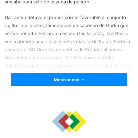
ansiaba para salir de la zona de peligro.
Garrantxo detuvo el primer córner favorable al conjunto
rojillo. Los locales, lamentaban un cabeceo de Gorka que
se fue por alto. Entraron a escena las tarjetas, Javi Barrio
vio la primera amarilla y minutos más tarde Koldo. Parecía
dominar el SD Gernika, un centro de Pradera al que no
llegó Entzi puso nervioso al CD Calahorra, pero la
siguiente jugada dictó el primer gol. Un cabezazo de Ubis
abrió el marcador en Urbieta. Tamos’ bien !
Mostrar más
¡GOOOOOOOL! UBIS 21′ [0-1]
Los de Miguel Sola querían más y lo intentaban a balón
parado tras una falta favorable. El colegiado expulsó a
Javier Urrutia (segundo entrenador local). Cristian estuvo
seguro y bloqueó varias acciones de peligro, muy bien
capitán! Lo intentaban, una y otra vez, Pradera y Entzi sin