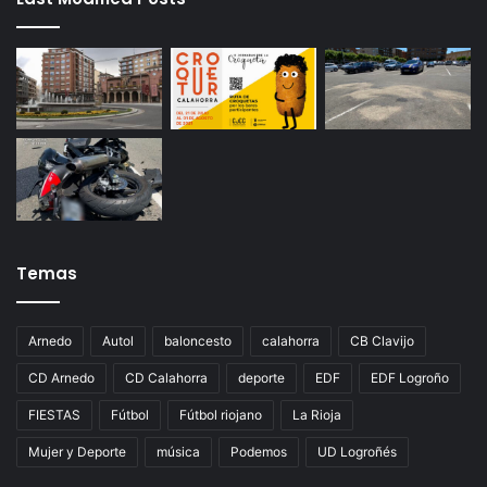
Temas
Arnedo
Autol
baloncesto
calahorra
CB Clavijo
CD Arnedo
CD Calahorra
deporte
EDF
EDF Logroño
FIESTAS
Fútbol
Fútbol riojano
La Rioja
Mujer y Deporte
música
Podemos
UD Logroñés