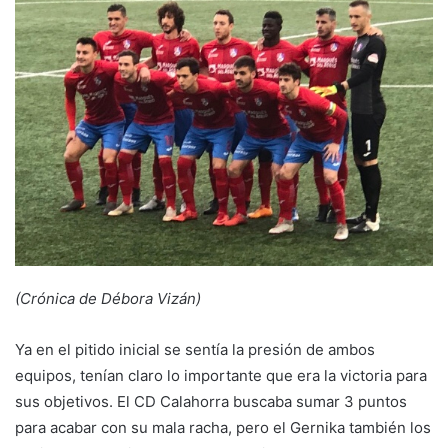
d
a
n
e
m
a
i
l
(Crónica de Débora Vizán)
Ya en el pitido inicial se sentía la presión de ambos
equipos, tenían claro lo importante que era la victoria para
sus objetivos. El CD Calahorra buscaba sumar 3 puntos
para acabar con su mala racha, pero el Gernika también los