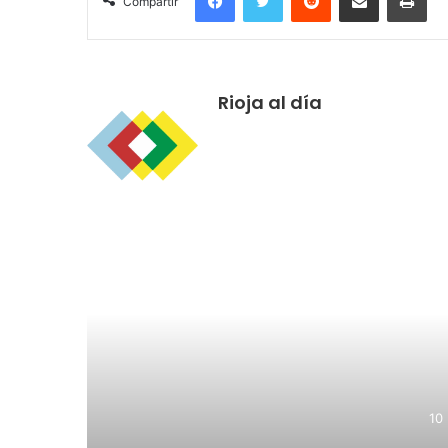
Compartir
Rioja al día
R
10