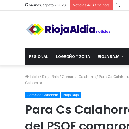
viernes, agosto 7 2026
Noticias de última hora
REGIONAL
LOGROÑO Y ZONA
RIOJA BAJA
Inicio
/
Rioja Baja
/
Comarca Calahorra
/
Para Cs Calahor
Calahorra
Comarca Calahorra
Rioja Baja
Para Cs Calahorr
del PSOE comprom