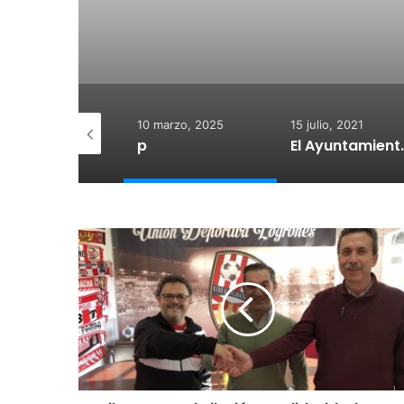
 diciembre, 2025
10 marzo, 2025
15 julio, 2021
otegido:
p
El Ayuntamiento de Calahorra co