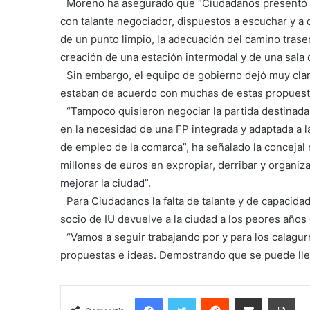
Moreno ha asegurado que “Ciudadanos presentó s
con talante negociador, dispuestos a escuchar y a
de un punto limpio, la adecuación del camino traser
creación de una estación intermodal y de una sala
Sin embargo, el equipo de gobierno dejó muy clar
estaban de acuerdo con muchas de estas propuest
“Tampoco quisieron negociar la partida destinada
en la necesidad de una FP integrada y adaptada a 
de empleo de la comarca”, ha señalado la concejal
millones de euros en expropiar, derribar y organiz
mejorar la ciudad”.
Para Ciudadanos la falta de talante y de capacidad 
socio de IU devuelve a la ciudad a los peores años
“Vamos a seguir trabajando por y para los calagur
propuestas e ideas. Demostrando que se puede lleg
Facebook
Twitter
Reddit
Compartir por correo electrónico
Imprimir