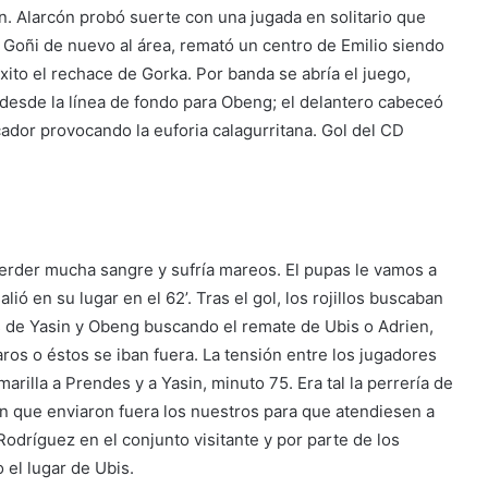
n. Alarcón probó suerte con una jugada en solitario que
 Goñi de nuevo al área, remató un centro de Emilio siendo
xito el rechace de Gorka. Por banda se abría el juego,
 desde la línea de fondo para Obeng; el delantero cabeceó
cador provocando la euforia calagurritana. Gol del CD
 perder mucha sangre y sufría mareos. El pupas le vamos a
ió en su lugar en el 62’. Tras el gol, los rojillos buscaban
s de Yasin y Obeng buscando el remate de Ubis o Adrien,
os o éstos se iban fuera. La tensión entre los jugadores
marilla a Prendes y a Yasin, minuto 75. Era tal la perrería de
ón que enviaron fuera los nuestros para que atendiesen a
Rodríguez en el conjunto visitante y por parte de los
 el lugar de Ubis.