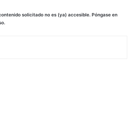
contenido solicitado no es (ya) accesible. Póngase en
so.
ead Next