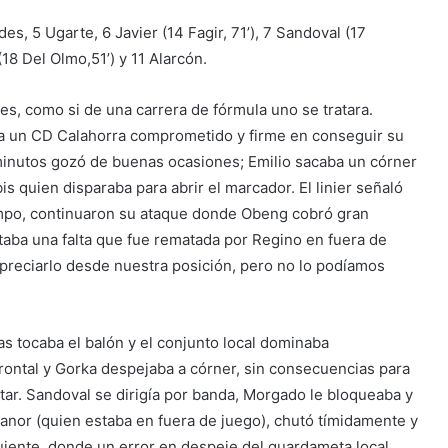
s, 5 Ugarte, 6 Javier (14 Fagir, 71’), 7 Sandoval (17
(18 Del Olmo,51’) y 11 Alarcón.
res, como si de una carrera de fórmula uno se tratara.
 a un CD Calahorra comprometido y firme en conseguir su
 minutos gozó de buenas ocasiones; Emilio sacaba un córner
is quien disparaba para abrir el marcador. El linier señaló
tiempo, continuaron su ataque donde Obeng cobró gran
taba una falta que fue rematada por Regino en fuera de
 apreciarlo desde nuestra posición, pero no lo podíamos
s tocaba el balón y el conjunto local dominaba
frontal y Gorka despejaba a córner, sin consecuencias para
ar. Sandoval se dirigía por banda, Morgado le bloqueaba y
anor (quien estaba en fuera de juego), chutó tímidamente y
guiente, donde un error en despeje del guardameta local,