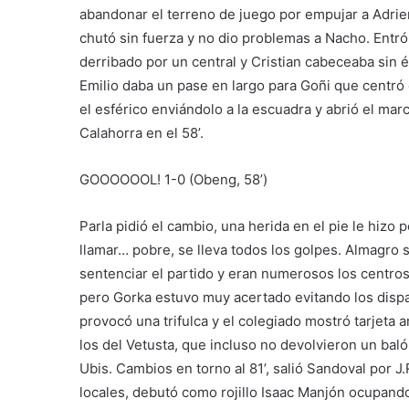
abandonar el terreno de juego por empujar a Adrie
chutó sin fuerza y no dio problemas a Nacho. Entró
derribado por un central y Cristian cabeceaba sin é
Emilio daba un pase en largo para Goñi que centró
el esférico enviándolo a la escuadra y abrió el mar
Calahorra en el 58’.
GOOOOOOL! 1-0 (Obeng, 58’)
Parla pidió el cambio, una herida en el pie le hizo
llamar… pobre, se lleva todos los golpes. Almagro sal
sentenciar el partido y eran numerosos los centro
pero Gorka estuvo muy acertado evitando los dispar
provocó una trifulca y el colegiado mostró tarjeta a
los del Vetusta, que incluso no devolvieron un bal
Ubis. Cambios en torno al 81’, salió Sandoval por J.
locales, debutó como rojillo Isaac Manjón ocupando