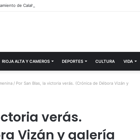
RIOJA ALTA Y CAMEROS
DEPORTES
CULTURA
VIDA
emenina
/
Por San Blas, la victoria verás. (Crónica de Débora Vizán y
ictoria verás.
ra Vizán y galería