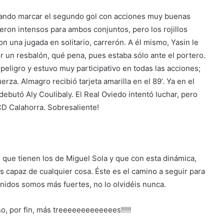
tando marcar el segundo gol con acciones muy buenas
ueron intensos para ambos conjuntos, pero los rojillos
n una jugada en solitario, carrerón. A él mismo, Yasin le
 un resbalón, qué pena, pues estaba sólo ante el portero.
eligro y estuvo muy participativo en todas las acciones;
erza. Almagro recibió tarjeta amarilla en el 89’. Ya en el
butó Aly Coulibaly. El Real Oviedo intentó luchar, pero
CD Calahorra. Sobresaliente!
 que tienen los de Miguel Sola y que con esta dinámica,
 capaz de cualquier cosa. Éste es el camino a seguir para
. Unidos somos más fuertes, no lo olvidéis nunca.
o, por fin, más treeeeeeeeeeeees!!!!!