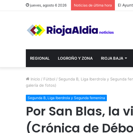
jueves, agosto 6 2026
Noticias de última hora
REGIONAL
LOGROÑO Y ZONA
RIOJA BAJA
Inicio
/
Fútbol
/
Segunda B, Liga Iberdrola y Segunda f
galería de fotos)
Segunda B, Liga Iberdrola y Segunda femenina
Por San Blas, la v
(Crónica de Débo