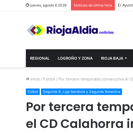
jueves, agosto 6 2026
Noticias de última hora
REGIONAL
LOGROÑO Y ZONA
RIOJA BAJA
Inicio
/
Fútbol
/
Por tercera temporada consecutiva el C
Fútbol
Segunda B, Liga Iberdrola y Segunda femenina
Por tercera temp
el CD Calahorra 