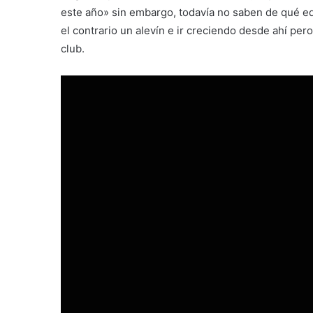
este año» sin embargo, todavía no saben de qué eda
el contrario un alevín e ir creciendo desde ahí per
club.