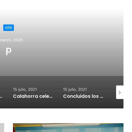
ead Next
Regional
5 julio, 2021
de Calahorra convoca
ara la adquisión de
res de CO2
15 julio, 2021
15 julio, 2021
14 julio, 2
 celebrará el Croquetur II
Concluidos los trabajos de reposición del asfaltado de Calahorra
Un joven riojano da positivo tras causar presuntamente un accidente con un fallecido