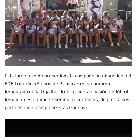
e
m
a
i
l
Esta tarde ha sido presentada la campaña de abonados del
EDF Logroño «Somos de Primera» en su primera
temporada en la Liga Iberdrola, primera división de fútbol
femenino. El equipo femenino, recordamos, disputará sus
partidos en el campo de «Las Gaunas».