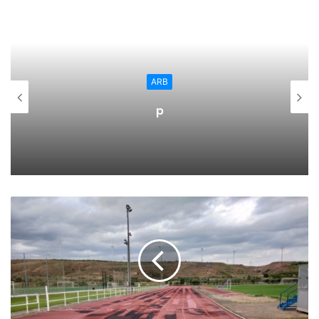
equipos de fútbol regional deberían conducir a la sociedad
riojana a responder y abonarse al equipo de fútbol, en este
momento, más importante de nuestra comunidad, el EDF
Regional
Logroño, y apoyar verdaderamente al deporte femenino.
El Ayuntamiento de Calahorra
convoca subvenciones para la
Los precios son los siguientes:
adquisión de medidores de CO2
Palco preferencia (x18): 2.200 €
Palco general (x18): 2.000 €
Palco fondo (x16) : 1.600 €
Adulto: 80 €
Jubilado: 60 €
Empresa (x10): 600 €
Peñistas (x25): 1.500 €
Juvenil (de 13 a 17 años): 50 €