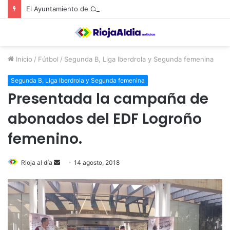
El Ayuntamiento de Calahorra convoca subvenciones para la adquisión de medidores de CO2
Inicio
/
Fútbol
/
Segunda B, Liga Iberdrola y Segunda femenina
Segunda B, Liga Iberdrola y Segunda femenina
Presentada la campaña de
abonados del EDF Logroño
femenino.
Rioja al día
S
14 agosto, 2018
e
n
d
a
n