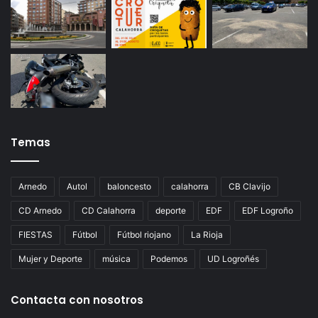
Temas
Arnedo
Autol
baloncesto
calahorra
CB Clavijo
CD Arnedo
CD Calahorra
deporte
EDF
EDF Logroño
FIESTAS
Fútbol
Fútbol riojano
La Rioja
Mujer y Deporte
música
Podemos
UD Logroñés
Contacta con nosotros