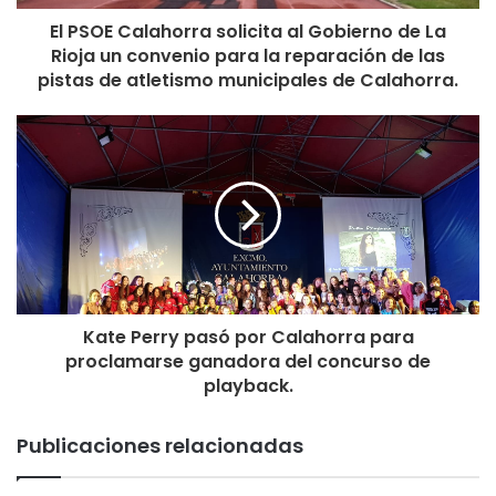
Desempleados: 50 €
El PSOE Calahorra solicita al Gobierno de La
Familiares directos de jugadores del club: 40 €
Rioja un convenio para la reparación de las
De 0 a 12 años: Gratis
pistas de atletismo municipales de Calahorra.
Discapacitados: Gratis
Kate Perry pasó por Calahorra para
proclamarse ganadora del concurso de
playback.
Publicaciones relacionadas