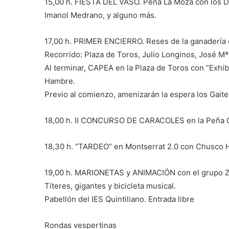
15,00 h. FIESTA DEL VASO. Peña La Moza con los DJ
Imanol Medrano, y alguno más.
17,00 h. PRIMER ENCIERRO. Reses de la ganadería 
Recorrido: Plaza de Toros, Julio Longinos, José Mª
Al terminar, CAPEA en la Plaza de Toros con “Exhib
Hambre.
Previo al comienzo, amenizarán la espera los Gait
18,00 h. II CONCURSO DE CARACOLES en la Peña C
18,30 h. “TARDEO” en Montserrat 2.0 con Chusco 
19,00 h. MARIONETAS y ANIMACIÓN con el grup
Títeres, gigantes y bicicleta musical.
Pabellón del IES Quintiliano. Entrada libre
Rondas vespertinas