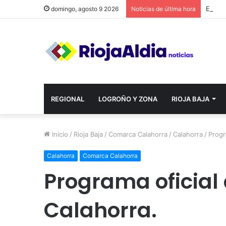
domingo, agosto 9 2026
Noticias de última hora
REGIONAL
LOGROÑO Y ZONA
RIOJA BAJA
Inicio
/
Rioja Baja
/
Comarca Calahorra
/
Calahorra
/
Progr
Calahorra
Comarca Calahorra
Programa oficial 
Calahorra.