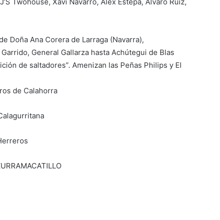
’S Twohouse, Xavi Navarro, Alex Estepa, Álvaro Ruiz,
de Doña Ana Corera de Larraga (Navarra),
 Garrido, General Gallarza hasta Achútegui de Blas
ición de saltadores”. Amenizan las Peñas Philips y El
eros de Calahorra
alagurritana
Herreros
o ZURRAMACATILLO