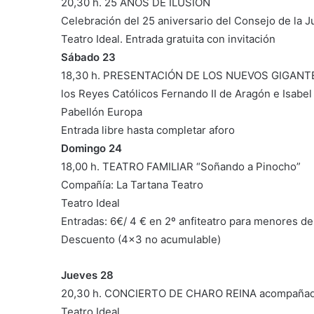
20,30 h. 25 AÑOS DE ILUSIÓN
Celebración del 25 aniversario del Consejo de la 
Teatro Ideal. Entrada gratuita con invitación
Sábado 23
18,30 h. PRESENTACIÓN DE LOS NUEVOS GIGANTES: A
los Reyes Católicos Fernando II de Aragón e Isabel I 
Pabellón Europa
Entrada libre hasta completar aforo
Domingo 24
18,00 h. TEATRO FAMILIAR “Soñando a Pinocho”
Compañía: La Tartana Teatro
Teatro Ideal
Entradas: 6€/ 4 € en 2º anfiteatro para menores d
Descuento (4×3 no acumulable)
Jueves 28
20,30 h. CONCIERTO DE CHARO REINA acompañad
Teatro Ideal