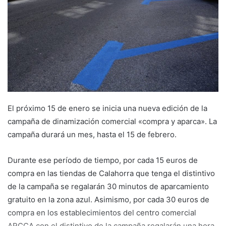
m
a
i
l
El próximo 15 de enero se inicia una nueva edición de la
campaña de dinamización comercial «compra y aparca». La
campaña durará un mes, hasta el 15 de febrero.
Durante ese período de tiempo, por cada 15 euros de
compra en las tiendas de Calahorra que tenga el distintivo
de la campaña se regalarán 30 minutos de aparcamiento
gratuito en la zona azul. Asimismo, por cada 30 euros de
compra en los establecimientos del centro comercial
ARCCA con el distintivo de la campaña regalarán una hora