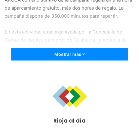
de aparcamiento gratuito, más dos horas de regalo. La
campaña dispone de 350.000 minutos para repartir.
En esta actividad está organizada por la Concejalía de
Comercio del Ayuntamiento de Calahorra, la Agencia de
Desarrollo Económico de La Rioja, la asociación de
Mostrar más
comercio «Calahorra Ciudad Comercial» y el centro
comercial ARCCA.
Rioja al día