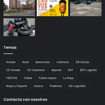
Temas
Arnedo
Autol
baloncesto
calahorra
CB Clavijo
CD Arnedo
CD Calahorra
deporte
EDF
EDF Logroño
FIESTAS
Fútbol
Fútbol riojano
La Rioja
Mujer y Deporte
música
Podemos
UD Logroñés
Contacta con nosotros