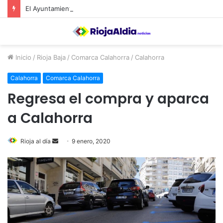
El Ayuntamiento de Calahorra convoca subvenciones para la adquisión de medidores de CO2
Inicio
/
Rioja Baja
/
Comarca Calahorra
/
Calahorra
Calahorra
Comarca Calahorra
Regresa el compra y aparca
a Calahorra
Rioja al día
S
9 enero, 2020
e
n
d
a
n
e