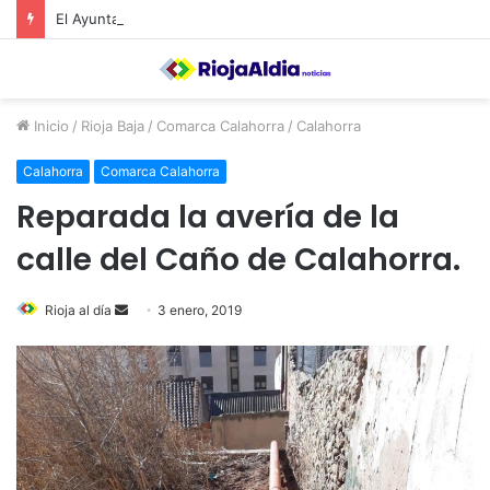
El Ayuntamiento de Calahorra convoca subvenciones para la adquisión de medidores de CO2
Inicio
/
Rioja Baja
/
Comarca Calahorra
/
Calahorra
Calahorra
Comarca Calahorra
Reparada la avería de la
calle del Caño de Calahorra.
Rioja al día
S
3 enero, 2019
e
n
d
a
n
e