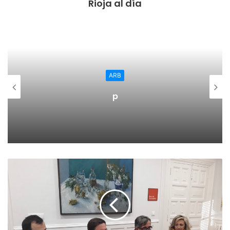
Rioja al día
ARB
p