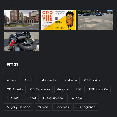
Temas
Arnedo
Autol
baloncesto
calahorra
CB Clavijo
CD Arnedo
CD Calahorra
deporte
EDF
EDF Logroño
FIESTAS
Fútbol
Fútbol riojano
La Rioja
Mujer y Deporte
música
Podemos
UD Logroñés