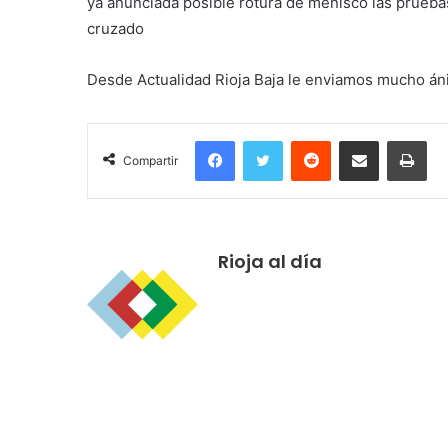
ya anunciada posible rotura de menisco las prueb
cruzado
Desde Actualidad Rioja Baja le enviamos mucho áni
Facebook
Twitter
Reddit
Compartir por correo electrónico
Imprimir
Compartir
Rioja al día