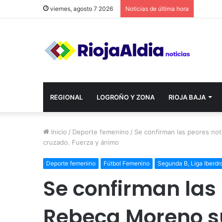
viernes, agosto 7 2026
Noticias de última hora
REGIONAL
LOGROÑO Y ZONA
RIOJA BAJA
Inicio
/
Deporte femenino
/
Se confirman las peores not
cruzado. Fuerza y ánimo
Deporte femenino
Fútbol Femenino
Segunda B, Liga Iberd
Se confirman las 
Rebeca Moreno su