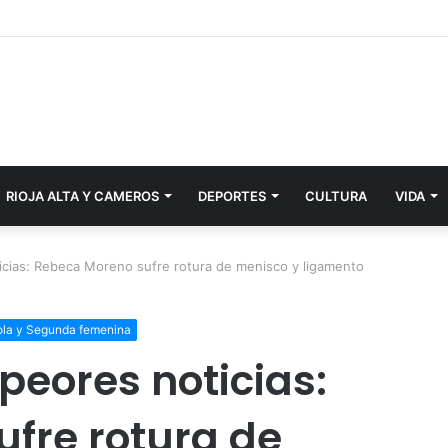
RIOJA ALTA Y CAMEROS
DEPORTES
CULTURA
VIDA
icias: Rebeca Moreno sufre rotura de menisco y ligamento
rola y Segunda femenina
peores noticias:
fre rotura de