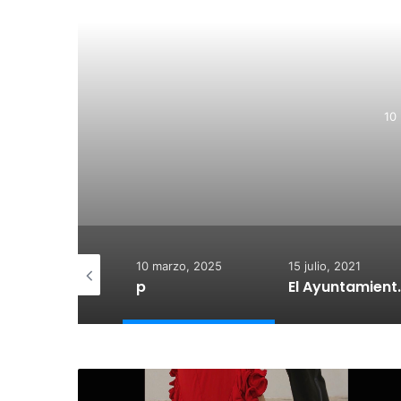
R
10
 diciembre, 2025
10 marzo, 2025
15 julio, 2021
otegido:
p
El Ayuntamiento de Calahorra co