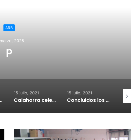
ead Next
ARB
 marzo, 2025
p
15 julio, 2021
15 julio, 2021
15 julio, 2
nvoca subvenciones para la adquisión de medidores de CO2
Calahorra celebrará el Croquetur II
Concluidos los trabajos de reposición del asfaltado de Calahorra