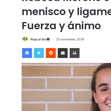
menisco y ligame
Fuerza y ánimo
Rioja al día
S
20 noviembre, 2018
e
Facebook
Twitter
Reddit
Compartir por correo electrónico
Imprimir
n
d
a
n
e
m
a
i
l