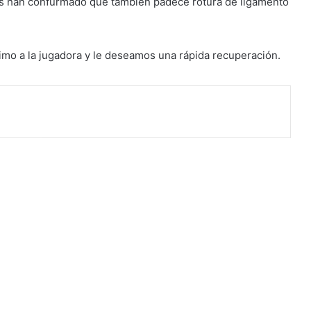
as han confurmado que también padece rotura de ligamento
mo a la jugadora y le deseamos una rápida recuperación.