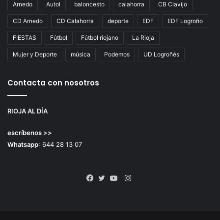
Arnedo
Autol
baloncesto
calahorra
CB Clavijo
CD Arnedo
CD Calahorra
deporte
EDF
EDF Logroño
FIESTAS
Fútbol
Fútbol riojano
La Rioja
Mujer y Deporte
música
Podemos
UD Logroñés
Contacta con nosotros
RIOJA AL DÍA
escríbenos >>
Whatsapp
: 644 28 13 07
Instagram
Facebook
Twitter
YouTube