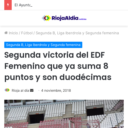
El Ayuntamiento de Calahorra convoca subvenciones para la adquisión de medidores de CO2
Inicio
/
Fútbol
/
Segunda B, Liga Iberdrola y Segunda femenina
Segunda B, Liga Iberdrola y Segunda femenina
Segunda victoria del EDF
Femenino que ya suma 8
puntos y son duodécimas
Rioja al día
S
4 noviembre, 2018
e
n
d
a
n