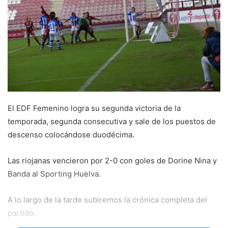
e
m
a
i
l
El EDF Femenino logra su segunda victoria de la
temporada, segunda consecutiva y sale de los puestos de
descenso colocándose duodécima.
Las riojanas vencieron por 2-0 con goles de Dorine Nina y
Banda al Sporting Huelva.
A lo largo de la tarde subiremos la crónica completa del
partido.