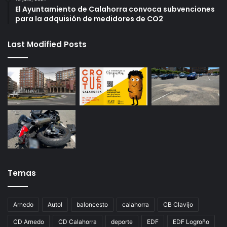
El Ayuntamiento de Calahorra convoca subvenciones
para la adquisión de medidores de CO2
Last Modified Posts
Temas
Arnedo
Autol
baloncesto
calahorra
CB Clavijo
CD Arnedo
CD Calahorra
deporte
EDF
EDF Logroño