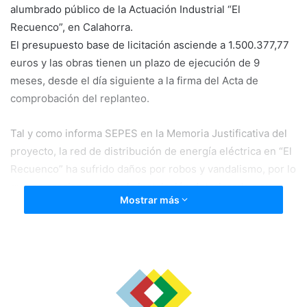
alumbrado público de la Actuación Industrial “El
Recuenco”, en Calahorra.
El presupuesto base de licitación asciende a 1.500.377,77
euros y las obras tienen un plazo de ejecución de 9
meses, desde el día siguiente a la firma del Acta de
comprobación del replanteo.
Tal y como informa SEPES en la Memoria Justificativa del
proyecto, la red de distribución de energía eléctrica en “El
Recuenco” ha sufrido daños por robos y vandalismo, por lo
que es preciso reponer la instalación deteriorada a su
Mostrar más
estado previo a la obtención de las correspondientes
autorizaciones de puesta en servicio.
Por otra parte, la instalación del alumbrado público ha
sufrido el robo de los conductores, por lo que es preciso
también reponer cableado y reparar los daños