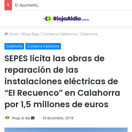
El Ayuntamiento de Calahorra convoca subvenciones para la adquisión de medidores de CO2
Inicio
/
Rioja Baja
/
Comarca Calahorra
/
Calahorra
Calahorra
Comarca Calahorra
SEPES licita las obras de
reparación de las
instalaciones eléctricas de
“El Recuenco” en Calahorra
por 1,5 millones de euros
Rioja al día
S
19 diciembre, 2019
e