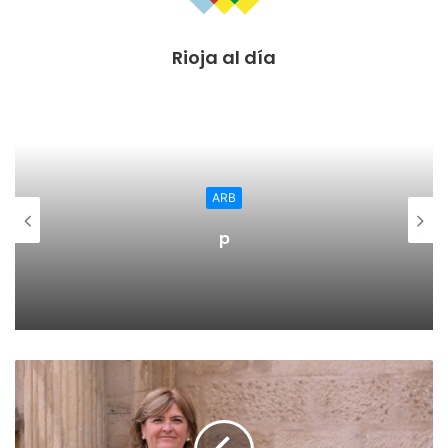
ocasionados.
Rioja al día
Además, según SEPES, “considerando que durante el
periodo en el que se han producido los referidos daños,
existía una empresa encargada de la seguridad en la
actuación, el importe de parte de las reparaciones
incluidas en el proyecto cuyas obras se licitan serán
reclamadas a dicha empresa por los daños y perjuicios
ARB
sufridos por esta Entidad”.
p
Objeto del contrato
El objeto de las obras es reponer la red de distribución de
energía eléctrica (centros de transformación y
mantenimiento, red de media y baja tensión), que ha
sufrido deterioros por robo y vandalismo, a su estado
previo a la obtención de las correspondientes
autorizaciones de puesta en servicio, según se detalla en
los correspondientes proyectos de legalización que