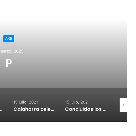
ead Next
Regional
15 julio, 202
El Ayuntamiento de C
subvenciones para 
medidores 
o, 2021
15 julio, 2021
15 julio, 2021
Calahorra celebrará el Croquetur II
Concluidos los trabajos de reposición del asfaltado de Calahorra
Un joven riojano da positivo tras causar presuntamente un accidente con un fallecido