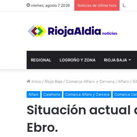
viernes, agosto 7 2026
Noticias de última hora
REGIONAL
LOGROÑO Y ZONA
RIOJA BAJA
Inicio
/
Rioja Baja
/
Comarca Alfaro y Cervera
/
Alfaro
/
Si
Alfaro
Calahorra
Comarca Alfaro y Cervera
Comarca Cal
Situación actual 
Ebro.