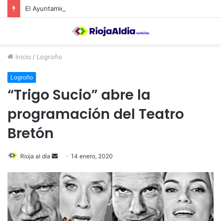
El Ayuntamiento de Calahorra convoca subvenciones para la adquisión de medidores de CO2
Inicio
/
Logroño
Logroño
“Trigo Sucio” abre la
programación del Teatro
Bretón
Rioja al día
S
14 enero, 2020
e
n
d
a
n