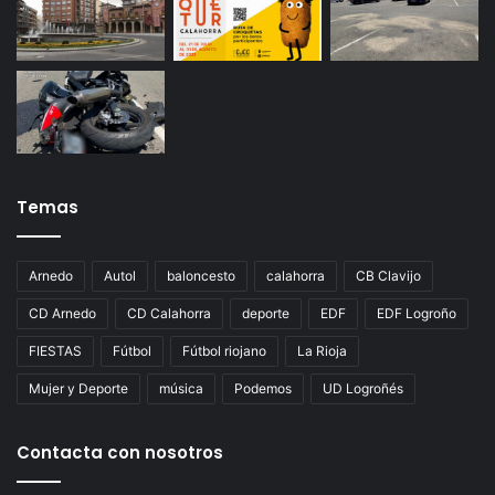
Temas
Arnedo
Autol
baloncesto
calahorra
CB Clavijo
CD Arnedo
CD Calahorra
deporte
EDF
EDF Logroño
FIESTAS
Fútbol
Fútbol riojano
La Rioja
Mujer y Deporte
música
Podemos
UD Logroñés
Contacta con nosotros