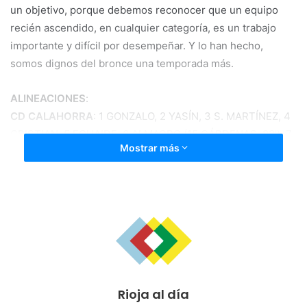
un objetivo, porque debemos reconocer que un equipo
recién ascendido, en cualquier categoría, es un trabajo
importante y difícil por desempeñar. Y lo han hecho,
somos dignos del bronce una temporada más.
ALINEACIONES
:
CD CALAHORRA
: 1 GONZALO, 2 YASÍN, 3 S. MARTÍNEZ, 4
CRISTIAN, 5 ECHAIDE, 6 ALMAGRO (15 CÁRDENAS, 82’), 7
Mostrar más
S. BENITO (18 UBIS, 63’), 8 EMILIO, 9 MANJÓN (16 TXOMIN,
71’), 10 PARLA Y 11 CARRALERO.
GIMNÁSTICA DE TORRELAVEGA
: 1 Peón, 2 Fer, 3 Jaume,
4 Ramiro, 5 Luis, 6 Cusidor, 7 Dani, 8 Palazuelos, 9
Leandro (15 Fermín, 73’), 10 Víctor (16 Héctor, 86’) y 11
Giovanni (12 Diego, 82’).
Rioja al día
Para los visitantes no ha sido una temporada fácil, con lo