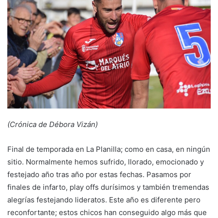
a
n
e
m
a
i
l
(Crónica de Débora Vizán)
Final de temporada en La Planilla; como en casa, en ningún
sitio. Normalmente hemos sufrido, llorado, emocionado y
festejado año tras año por estas fechas. Pasamos por
finales de infarto, play offs durísimos y también tremendas
alegrías festejando lideratos. Este año es diferente pero
reconfortante; estos chicos han conseguido algo más que