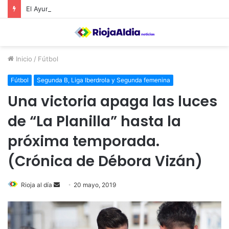
El Ayuntamiento de Calahorra convoca subvenciones para la adquisión de medidores de CO2
Inicio
/
Fútbol
Fútbol
Segunda B, Liga Iberdrola y Segunda femenina
Una victoria apaga las luces
de “La Planilla” hasta la
próxima temporada.
(Crónica de Débora Vizán)
Rioja al día
S
20 mayo, 2019
e
n
d