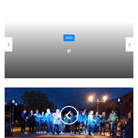
cual pretendían (al menos) acabar la gesta con orgullo. Ya
en el primer minuto tuvieron opción, Leandro (en
sustitución de Primo por lesión, justo antes de presentar
las alineaciones) de cara a Gonzalo envió el disparo
demasiado cruzado al palo opuesto, saliendo el cuero por
ARB
línea de fondo. El CD Calahorra predominaba en posesión
p
pero sin lanzarse demasiado en ataque, en principio. Sí
tuvo su oportunidad tras varios córneres favorables que la
defensa cántabra despejaba sin descanso, Fer y Jaume
estaban atentos, pero uno tras otro finalmente Cristian
logró rematar y cabeceó fuera el esférico.
También la fortaleza rojilla mostró su firmeza y Sergio
Martínez fue uno de los mejores vasallos que tuvo ayer el
capitán en cuanto a defensa. No lo tuvieron fácil, ni los
nuestros para frenar el asalto ni los visitantes para lograr
abrir el marcador, y viceversa. Como os decía, los de Sola
tenían el balón y mantenían la posición firme, pero la