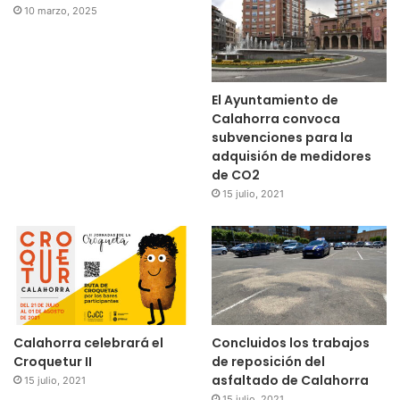
GRACIAS CRIANZA ROJILLA, VA POR VOSOTROS.
10 marzo, 2025
AZUL Y ROJO, MI CORAZÓN.
El Ayuntamiento de
Calahorra convoca
subvenciones para la
adquisión de medidores
de CO2
15 julio, 2021
Calahorra celebrará el
Concluidos los trabajos
Croquetur II
de reposición del
asfaltado de Calahorra
15 julio, 2021
15 julio, 2021