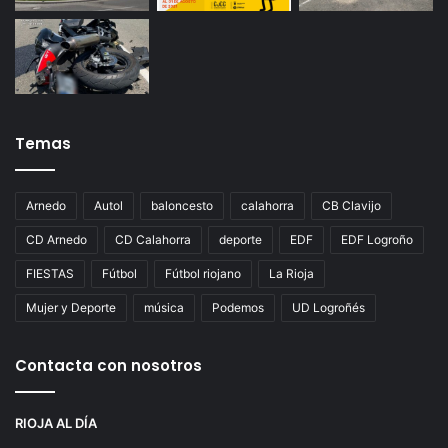
Temas
Arnedo
Autol
baloncesto
calahorra
CB Clavijo
CD Arnedo
CD Calahorra
deporte
EDF
EDF Logroño
FIESTAS
Fútbol
Fútbol riojano
La Rioja
Mujer y Deporte
música
Podemos
UD Logroñés
Contacta con nosotros
RIOJA AL DÍA