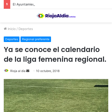
El Ayuntamiento de Calahorra convoca subvenciones para la adquisión de medidores de CO2
Inicio
/
Deportes
Deportes
Regional preferente
Ya se conoce el calendario
de la liga femenina regional.
Rioja al día
S
10 octubre, 2018
e
n
d
a
n
e