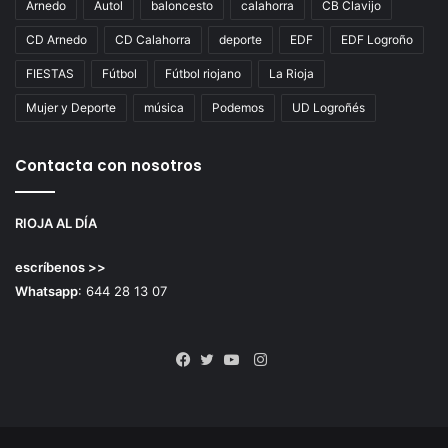
Arnedo
Autol
baloncesto
calahorra
CB Clavijo
CD Arnedo
CD Calahorra
deporte
EDF
EDF Logroño
FIESTAS
Fútbol
Fútbol riojano
La Rioja
Mujer y Deporte
música
Podemos
UD Logroñés
Contacta con nosotros
RIOJA AL DÍA
escríbenos >>
Whatsapp
: 644 28 13 07
Instagram
Facebook
Twitter
YouTube