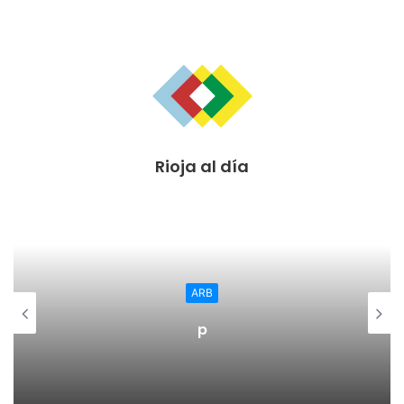
Rioja al día
ARB
p