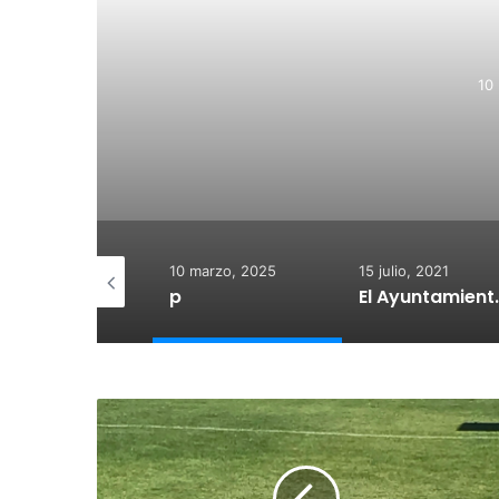
10
 diciembre, 2025
10 marzo, 2025
15 julio, 2021
otegido:
p
El Ayuntamiento de Calahorra co