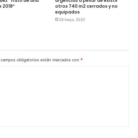
uez “fruto de una
urgencias a pesar de existir
 2018”
otros 740 m2 cerrados y no
equipados
0
29 mayo, 2020
 campos obligatorios están marcados con
*