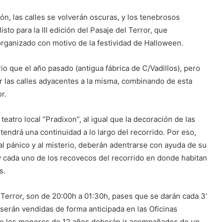
n, las calles se volverán oscuras, y los tenebrosos
sto para la III edición del Pasaje del Terror, que
organizado con motivo de la festividad de Halloween.
io que el año pasado (antigua fábrica de C/Vadillos), pero
or las calles adyacentes a la misma, combinando de esta
r.
teatro local “Pradixon”, al igual que la decoración de las
 tendrá una continuidad a lo largo del recorrido. Por eso,
al pánico y al misterio, deberán adentrarse con ayuda de su
s y cada uno de los recovecos del recorrido en donde habitan
s.
l Terror, son de 20:00h a 01:30h, pases que se darán cada 3’
serán vendidas de forma anticipada en las Oficinas
e los menores de 12 años deberán ir acompañados de un