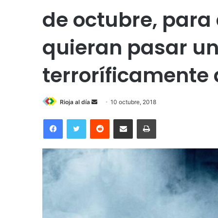
de octubre, para
quieran pasar u
terroríficamente 
Rioja al día
S
10 octubre, 2018
e
Facebook
Twitter
Reddit
Compartir por correo electrónico
Imprimir
n
d
a
n
e
m
a
i