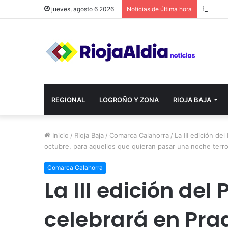
jueves, agosto 6 2026
Noticias de última hora
REGIONAL
LOGROÑO Y ZONA
RIOJA BAJA
Inicio
/
Rioja Baja
/
Comarca Calahorra
/
La III edición de
octubre, para aquellos que quieran pasar una noche terror
Comarca Calahorra
La III edición del
celebrará en Prad