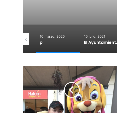
 diciembre, 2025
10 marzo, 2025
15 julio, 2021
otegido:
p
El Ayuntamiento de Calahorra co