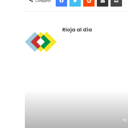
Compartir
Rioja al día
R
10