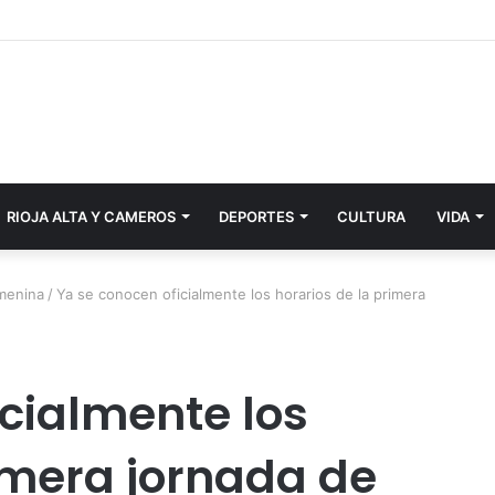
RIOJA ALTA Y CAMEROS
DEPORTES
CULTURA
VIDA
emenina
/
Ya se conocen oficialmente los horarios de la primera
icialmente los
rimera jornada de