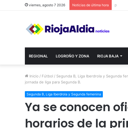
viernes, agosto 7 2026
Noticias de última hora
REGIONAL
LOGROÑO Y ZONA
RIOJA BAJA
Inicio
/
Fútbol
/
Segunda B, Liga Iberdrola y Segunda f
jornada de liga para Segunda B.
Segunda B, Liga Iberdrola y Segunda femenina
Ya se conocen of
horarios de la p