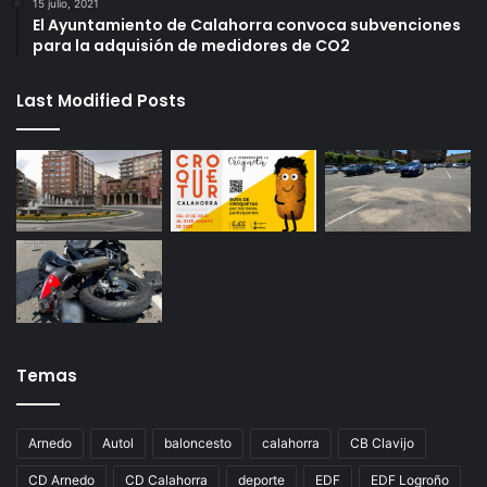
15 julio, 2021
El Ayuntamiento de Calahorra convoca subvenciones
para la adquisión de medidores de CO2
Last Modified Posts
Temas
Arnedo
Autol
baloncesto
calahorra
CB Clavijo
CD Arnedo
CD Calahorra
deporte
EDF
EDF Logroño