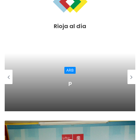
pic.twitter.com/tm5vgX9mla
Rioja al día
— Peña La Moza
(@lamozacalahorra)
December 14,
2018
Regional
El Ayuntamiento de Calahorra
convoca subvenciones para la
adquisión de medidores de CO2