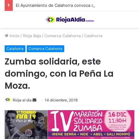
El Ayuntamiento de Calahorra convoca subvenciones para la adquisión de medidores de CO2
Inicio
/
Rioja Baja
/
Comarca Calahorra
/
Calahorra
Calahorra
Comarca Calahorra
Zumba solidaria, este
domingo, con la Peña La
Moza.
Rioja al día
S
14 diciembre, 2018
e
n
d
a
n