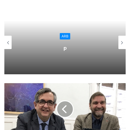
el proyecto integral de la plaza de toros, desbloquear
proyecto estación de autobuses, renovación alumbrado
público o un nuevo centro de FP o el cinturón verde para
Calahorra que va cumpliendo plazos, además de la
propuesta de embellecimiento del Casco Antiguo y los
ARB
numerosos parques infantiles de los que se ha dotado a
p
Calahorra.»
Gabriel Furgiuele y David Gómez, Concejal y candidato
regionalista en Calahorra respectivamente, han
manifestado que “con un solo concejal hemos logrado más
inversiones que otros grupos con más concejales, siempre
anteponemos los intereses de Calahorra que los de los
partidos políticos”. Furgiuele y Goméz han afirmado que
“tenemos un proyecto muy ambicioso para Calahorra, pero
en esta legislatura se han puesto los cimientos para
convertirlo en realidad”. El Concejal del PR+ y el Candidato