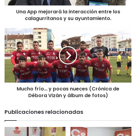
a la Alcaldía han dejado claro que “nosotros nunca
intentaremos paralizar la ciudad ni torpedear proyectos
Una App mejorará la interacción entre los
por intereses electoralistas, nuestro objetivo es convertir
calagurritanos y su ayuntamiento.
a Calahorra en la ciudad líder del eje del Valle del Ebro,
algo que entendemos básico”.
Mucho frío… y pocas nueces (Crónica de
Débora Vizán y álbum de fotos)
Publicaciones relacionadas