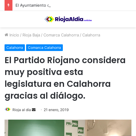
El Ayuntamiento de Calahorra convoca subvenciones para la adquisión de medidores de CO2
Inicio
/
Rioja Baja
/
Comarca Calahorra
/
Calahorra
Calahorra
Comarca Calahorra
El Partido Riojano considera
muy positiva esta
legislatura en Calahorra
gracias al diálogo.
Rioja al día
S
21 enero, 2019
e
n
d