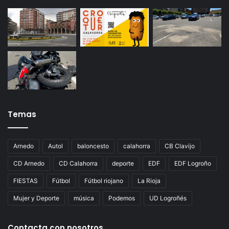
Temas
Arnedo
Autol
baloncesto
calahorra
CB Clavijo
CD Arnedo
CD Calahorra
deporte
EDF
EDF Logroño
FIESTAS
Fútbol
Fútbol riojano
La Rioja
Mujer y Deporte
música
Podemos
UD Logroñés
Contacta con nosotros