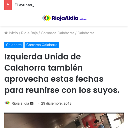
El Ayuntamiento de Calahorra convoca subvenciones para la adquisión de medidores de CO2
Inicio
/
Rioja Baja
/
Comarca Calahorra
/
Calahorra
Calahorra
Comarca Calahorra
Izquierda Unida de
Calahorra también
aprovecha estas fechas
para reunirse con los suyos.
Rioja al día
S
29 diciembre, 2018
e
n
d