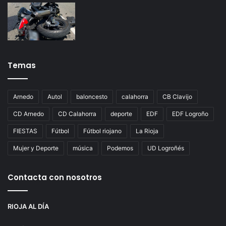
Temas
Arnedo
Autol
baloncesto
calahorra
CB Clavijo
CD Arnedo
CD Calahorra
deporte
EDF
EDF Logroño
FIESTAS
Fútbol
Fútbol riojano
La Rioja
Mujer y Deporte
música
Podemos
UD Logroñés
Contacta con nosotros
RIOJA AL DÍA