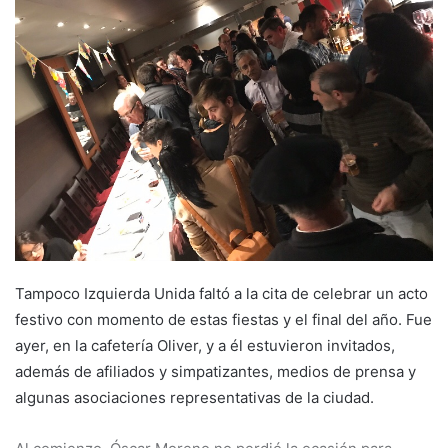
a
n
e
m
a
i
l
Tampoco Izquierda Unida faltó a la cita de celebrar un acto
festivo con momento de estas fiestas y el final del año. Fue
ayer, en la cafetería Oliver, y a él estuvieron invitados,
además de afiliados y simpatizantes, medios de prensa y
algunas asociaciones representativas de la ciudad.