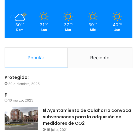
k
a
m
30
31
37
39
40
℃
℃
℃
℃
℃
Dom
Lun
Mar
Mié
Jue
Popular
Reciente
Protegido:
29 diciembre, 2025
p
10 marzo, 2025
El Ayuntamiento de Calahorra convoca
subvenciones para la adquisión de
medidores de CO2
15 julio, 2021