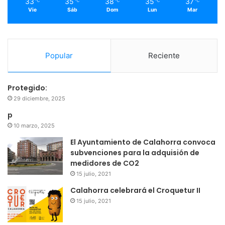
33
35
38
35
37
℃
℃
℃
℃
℃
Vie
Sáb
Dom
Lun
Mar
Popular
Reciente
Protegido:
29 diciembre, 2025
p
10 marzo, 2025
El Ayuntamiento de Calahorra convoca
subvenciones para la adquisión de
medidores de CO2
15 julio, 2021
Calahorra celebrará el Croquetur II
15 julio, 2021