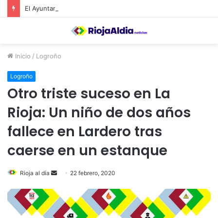
El Ayuntamiento de Calahorra convoca subvenciones para la adquisión de medidores de CO2
Inicio
/
Logroño
Logroño
Otro triste suceso en La
Rioja: Un niño de dos años
fallece en Lardero tras
caerse en un estanque
Rioja al día
S
22 febrero, 2020
e
n
d