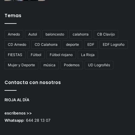
Temas
Arnedo
Autol
baloncesto
calahorra
CB Clavijo
CD Arnedo
CD Calahorra
deporte
EDF
EDF Logroño
FIESTAS
Fútbol
Fútbol riojano
La Rioja
Mujer y Deporte
música
Podemos
UD Logroñés
Contacta con nosotros
RIOJA AL DÍA
escríbenos >>
Whatsapp
: 644 28 13 07