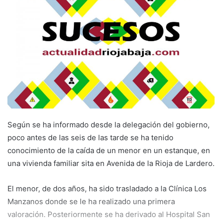
a
n
e
m
a
i
l
Según se ha informado desde la delegación del gobierno,
poco antes de las seis de las tarde se ha tenido
conocimiento de la caída de un menor en un estanque, en
una vivienda familiar sita en Avenida de la Rioja de Lardero.
El menor, de dos años, ha sido trasladado a la Clínica Los
Manzanos donde se le ha realizado una primera
valoración. Posteriormente se ha derivado al Hospital San